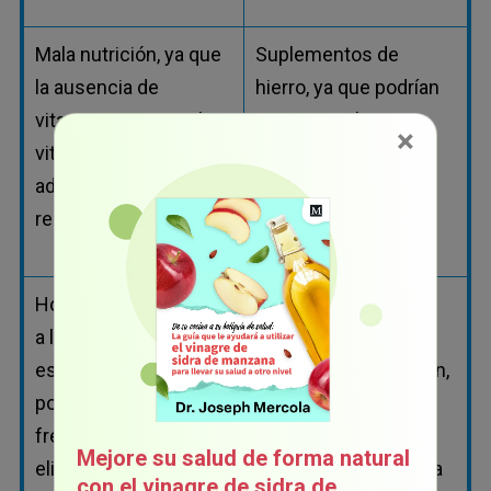
Mala nutrición, ya que
Suplementos de
la ausencia de
hierro, ya que podrían
vitaminas y minerales
promover el
×
vitales podría afectar
estreñimiento.
adversamente la
regularidad.
Hormonas, incluyendo
Problemas médicos,
a la progesterona y el
tales como la
estrógeno, que
enfermedad de Crohn,
podrían afectar la
colitis o incluso la
frecuencia de
gripe, que podrían
Mejore su salud de forma natural
eliminación.
cambiar la frecuencia
con el vinagre de sidra de