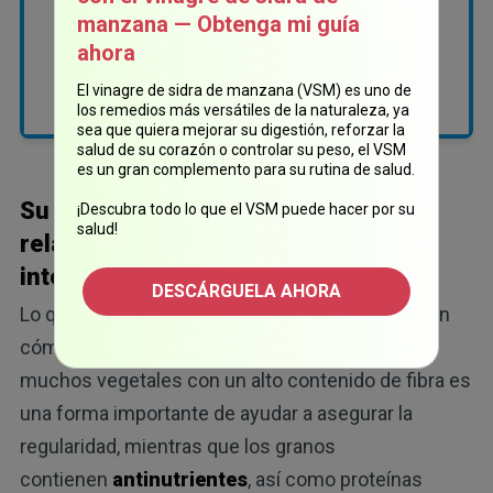
con la que hace sus
manzana — Obtenga mi guía
evacuaciones
ahora
intestinales.
El vinagre de sidra de manzana (VSM) es uno de
los remedios más versátiles de la naturaleza, ya
sea que quiera mejorar su digestión, reforzar la
salud de su corazón o controlar su peso, el VSM
es un gran complemento para su rutina de salud.
Su alimentación está directamente
¡Descubra todo lo que el VSM puede hacer por su
salud!
relacionada con sus evacuaciones
intestinales
DESCÁRGUELA AHORA
Lo que come o no come tiene un gran impacto en
cómo funciona su sistema digestivo. Comer
muchos vegetales con un alto contenido de fibra es
una forma importante de ayudar a asegurar la
regularidad, mientras que los granos
contienen
antinutrientes
, así como proteínas