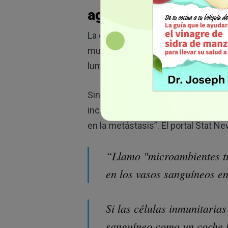
agresivo y propicio 
La quimioterapia preoperatoria, 
mujeres para ayudar a reducir el t
lumpectomía en lugar de una maste
Sin embargo, tras realizar pruebas
incrementar la probabilidad de m
en la metástasis”. El portal Stat Ne
“Llamo "microambientes tu
en los vasos sanguíneos en
Si las células inmunitaria
sanguíneo como un coche l