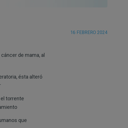
16 FEBRERO 2024
l cáncer de mama, al
atoria, ésta alteró
r
el torrente
tamiento
 humanos que