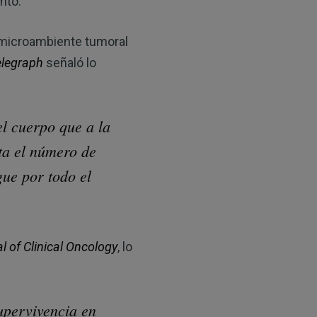
nto.
 microambiente tumoral
elegraph
señaló lo
l cuerpo que a la
ta el número de
gue por todo el
l of Clinical Oncology
, lo
upervivencia en