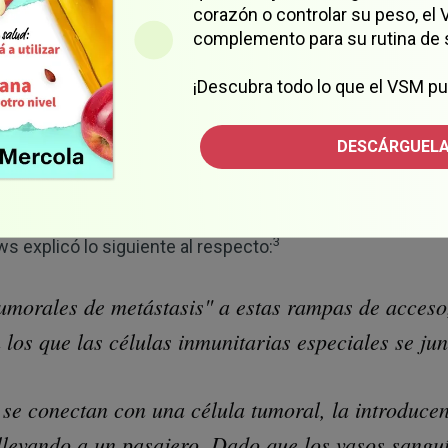
corazón o controlar su peso, el
a propagarse
complemento para su rutina de 
conocida como quimioterapia neoadyuvante, se recomien
¡Descubra todo lo que el VSM pu
amaño de los tumores, lo que incrementa la posibilidad de
ctomía total.
DESCÁRGUELA
 en ratones y tejido humano, los investigadores descubri
etástasis al incrementar lo que conocemos como los “mi
3
ws explicó lo siguiente al respecto:
morales de metástasis" a estas rampas de acceso
 los que las células inmunitarias especiales se jun
s se conectan con una célula tumoral, la introduce
levando a un pasajero. Dado que los vasos sanguí