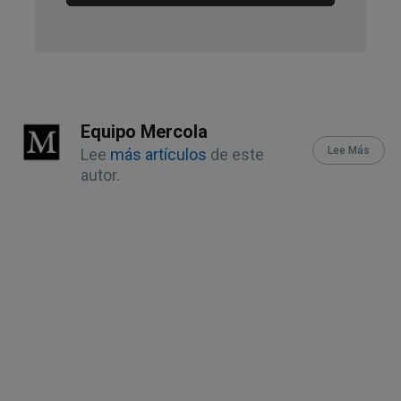
2019
10,
15
Nature September 25, 2019
11,
13
EurekAlert! September 25, 2019
12,
14,
16,
17
SCIDEV.net September 26, 
Equipo Mercola
2019
Lee Más
Lee
más artículos
de este
autor.
18,
23
GrassrootsHealth, How to 
Maintain Healthy Omega-3 Levels
19
Open Biomark J. 2008; 1: 1–6
20
OmegaQuant, July 9, 2018
21
GrassrootsHealth Research 
Projects