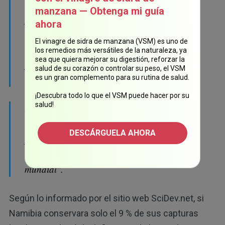
superan los requerimientos nutricionales
manzana — Obtenga mi guía
para las poblaciones que residen a menos de
ahora
100 km de la costa, y una fracción de los
El vinagre de sidra de manzana (VSM) es uno de
desembarques actuales podría ser
los remedios más versátiles de la naturaleza, ya
sea que quiera mejorar su digestión, reforzar la
particularmente impactante para los niños
salud de su corazón o controlar su peso, el VSM
menores de 5 años.
es un gran complemento para su rutina de salud.
¡Descubra todo lo que el VSM puede hacer por su
salud!
Nuestros análisis sugieren que las estrategias
alimentarias a base de pescado tienen el
DESCÁRGUELA AHORA
potencial de contribuir sustancialmente a la
seguridad alimentaria y nutricional a nivel
mundial".
Según lo informado por el sitio web SciDev.net, si
Namibia conservara solo el 9 % de sus capturas