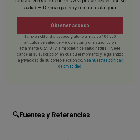
Descubra todo lo que el VSM puede hacer por su
salud — Descargue hoy mismo esta guía
Obtener acceso
También obtendrá acceso gratuito a más de 100 000
artículos de salud de Mercola.com y una suscripción
totalmente GRATUITA a mi boletín de salud natural. Puede
cancelar su suscripción en cualquier momento y le garantizo
la privacidad de su correo electrónico.
Vea nuestras políticas
de privacidad
.
🔍Fuentes y Referencias
1
JAMA Internal Medicine June 27, 
2016;176(8):1155-1166