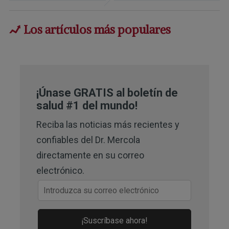
2
Medical News Today June 27, 2016
Los artículos más populares
3
Circulation August 2, 2016; 134:378-
391
4
Lancet 1999; 354:447-55
¡Únase GRATIS al boletín de
5
salud #1 del mundo!
Circulation 2015;132:e350–e352, 
Table 1
Reciba las noticias más recientes y
confiables del Dr. Mercola
6
Science Daily September 24, 2019
directamente en su correo
7
NY Post September 26, 2019
electrónico.
8
NAMS September 24, 2019 (PDF)
9
Contemporary Clinic September 25, 
¡Suscríbase ahora!