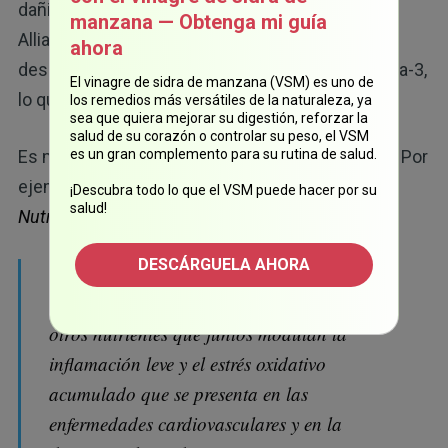
dañinas, según un informe de Global Seafood
manzana — Obtenga mi guía
Alliance. Consumir pescado de piscifactoría
ahora
desequilibrará la proporción de omega-6 y omega-3,
El vinagre de sidra de manzana (VSM) es uno de
lo que tendrá efectos drásticos en su salud.
los remedios más versátiles de la naturaleza, ya
sea que quiera mejorar su digestión, reforzar la
salud de su corazón o controlar su peso, el VSM
Es mejor consumir pescado azul graso y limpio. Por
es un gran complemento para su rutina de salud.
ejemplo, un estudio publicado en
Frontiers in
¡Descubra todo lo que el VSM puede hacer por su
salud!
Nutrition
indicó que:
DESCÁRGUELA AHORA
"Las sardinas contienen calcio, potasio,
magnesio, zinc, hierro, taurina, arginina y
otros nutrientes que juntos modulan la
inflamación leve y el estrés oxidativo
acumulado que se presenta en las
enfermedades cardiovasculares y en la