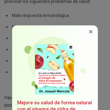
provocar los siguientes problemas de salud:
Mala respuesta inmunológica
Carcinogénesis
×
Disfunción tiroidea
Infertilidad
Hipertensión
Problemas con la atención, la memoria y el
aprendizaje
Para empeorar las cosas, el pescado de
Mejore su salud de forma natural
piscifactoría contiene muchas grasas omega-6
con el vinagre de sidra de