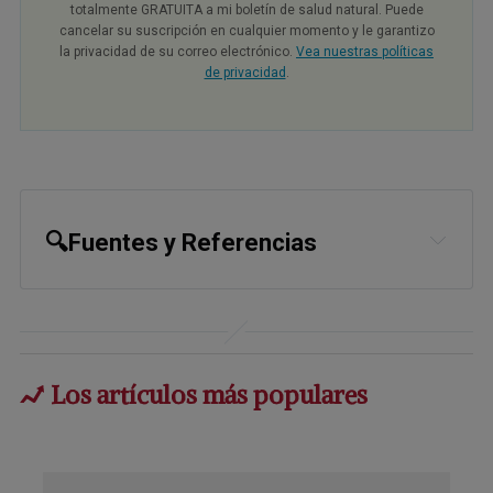
totalmente GRATUITA a mi boletín de salud natural. Puede
cancelar su suscripción en cualquier momento y le garantizo
la privacidad de su correo electrónico.
Vea nuestras políticas
de privacidad
.
🔍Fuentes y Referencias
Nutra Ingredients USA, May 24, 2021
Cleveland Clinic, “Omega-3 Fatty
Acids”
Los artículos más populares
Oregon State University, “Essential
Fatty Acids”