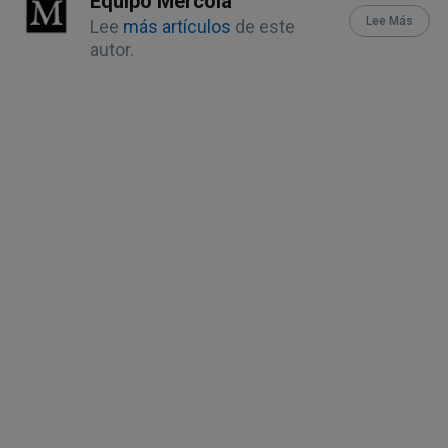
Equipo Mercola
volume 6, pages461–467 (2004),
Lee Más
Lee
más artículos
de este
Abstract
autor.
Nutrients. 2019 Jan; 11(1): 46, Table 1
BMJ 2018;363:k4067
Global Health Journal Volume 4, Issue
1, March 2020, Pages 18-30, Abstract
EWG, “PCBs in Farmed Salmon”
Toxics. 2022 Jul; 10(7): 365, Effects of
PCBs on Human Health
Global Seafood Alliance, January 30,
2017
Front. Nutr., 14 April 2023 Sec. Clinical