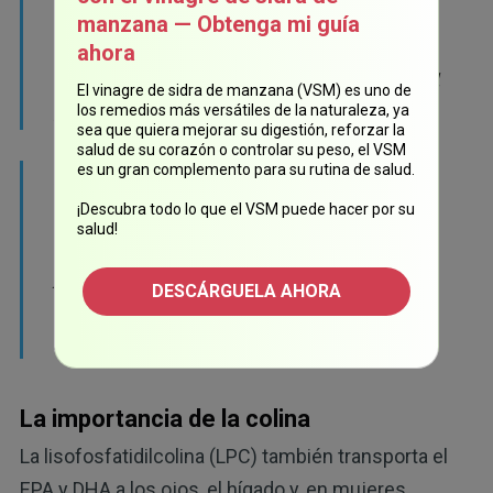
órganos, su vida media podría ser de cientos
manzana — Obtenga mi guía
de horas, mientras que en la circulación la
ahora
vida media es de unas cien horas más para el
El vinagre de sidra de manzana (VSM) es uno de
DHA que para el EPA.
los remedios más versátiles de la naturaleza, ya
sea que quiera mejorar su digestión, reforzar la
salud de su corazón o controlar su peso, el VSM
es un gran complemento para su rutina de salud.
Esto significa que cuando incrementa su
consumo, tardan al menos unas 600 horas,
¡Descubra todo lo que el VSM puede hacer por su
salud!
hasta que vuelve a un estado estable. Como
puede ver, cuando se trata de estos ácidos
DESCÁRGUELA AHORA
grasos, las cosas no suceden de la noche a la
mañana, por lo que tiene que ser paciente”.
La importancia de la colina
La lisofosfatidilcolina (LPC) también transporta el
EPA y DHA a los ojos, el hígado y, en mujeres