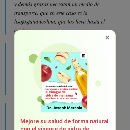
y demás grasas necesitan un medio de
transporte, que en este caso es la
lisofosfatidilcolina, que los lleva hasta el
cerebro.
×
La molécula de EPA y DHA LPC
(lisofosfatidilcolina con EPA y DHA) tiene la
capacidad de atravesar la barrera
hematorretiniana. Como puede ver, muchos
órganos se benefician mucho de estas
moléculas. Por lo tanto, nunca está de más.
Entonces, todo parece indicar que cuando
llega al cerebro se queda ahí hasta que se
Mejore su salud de forma natural
descompone. Una vez que llega a los
con el vinagre de sidra de