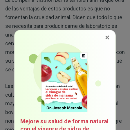
de las ventajas de estos productos es que no
fomentan la crueldad animal. Dicen que todo lo que
se necesita para producir carne de laboratorio es
una "pequeña muestra de células grasas de un
×
cerdo", que no sufre ningún tipo de daño al
momento de hacerle la biopsia y después sigue con
su vida normal y saludable. La pregunta es, ¿en qué
se cultivan las células que recolectan?
Las carnes de laboratorio o base de células deben
cultivarse en un medio rico en nutrientes, y la
mayoría de las compañías aún utilizan suero fetal
bovino (FBS), el cual se obtiene de terneros
Mejore su salud de forma natural
nonatos, lo que significa que se les drena la sangre
con el vinagre de sidra de
mientras están en el útero.