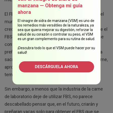
manzana — Obtenga mi guía
ahora
El FBS se ha utilizado durante mucho tiempo en el
El vinagre de sidra de manzana (VSM) es uno de
mundo de la ciencia, ya que es el medio de
los remedios más versátiles de la naturaleza, ya
crecimiento perfecto. Hasta la fecha, se dice que el
sea que quiera mejorar su digestión, reforzar la
salud de su corazón o controlar su peso, el VSM
FBS es un subproducto de la producción de carne
es un gran complemento para su rutina de salud.
convencional. Se supone que las vacas no se
¡Descubra todo lo que el VSM puede hacer por su
preñan para este único fin, sino que cuando van a
salud!
sacrificar a una vaca preñada para obtener su carne,
DESCÁRGUELA AHORA
aprovechan y también obtienen el FBS de sus
terneros nonatos.
Sin embargo, a menos que la industria de la carne
de laboratorio deje de utilizar FBS, no parece
descabellado pensar que, en el futuro, criarán y
preñaran vacas solo para obtener el FBS que se