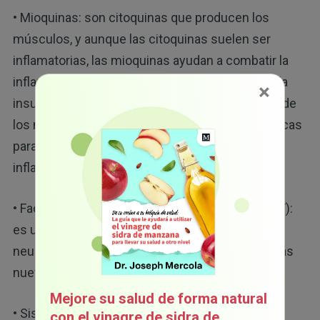
• Mioquinas: son citoquinas que producen los
músculos, y aunque las citoquinas suelen ser
inflamatorias, las mioquinas ayudan a combatir la
inflamación. También mejoran la sensibilidad a la
×
insulina al optimizar el uso de la glucosa dentro de
los músculos y actúan como mensajeras químicas
para ayudar inhibir la liberación de las citoquinas
inflamatorias que produce la grasa corporal.
• Factor neurotrófico derivado del cerebro (BDNF):
es un factor de crecimiento que regula la
neuroplasticidad y el crecimiento de las neuronas
nuevas.
Mejore su salud de forma natural
• Sistema endocannabinoide: aunque la llamada
con el vinagre de sidra de