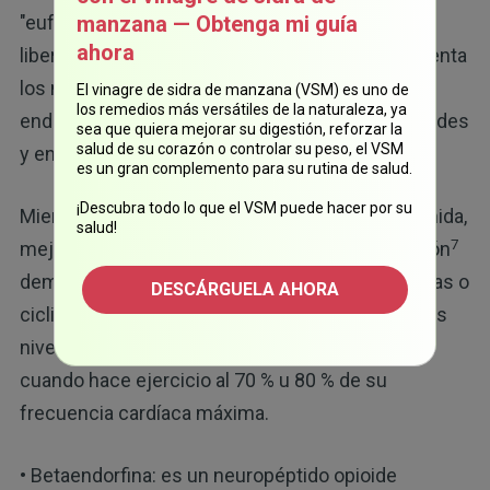
manzana — Obtenga mi guía
"euforia del corredor" suele relacionarse con la
ahora
liberación de endorfinas, correr también incrementa
los niveles de anandamida, un cannabinoide
El vinagre de sidra de manzana (VSM) es uno de
los remedios más versátiles de la naturaleza, ya
endógeno que influye en los receptores de opioides
sea que quiera mejorar su digestión, reforzar la
salud de su corazón o controlar su peso, el VSM
y endorfinas.
es un gran complemento para su rutina de salud.
¡Descubra todo lo que el VSM puede hacer por su
Mientras mayores sean sus niveles de anandamida,
salud!
7
mejor será su estado de ánimo. Una investigación
demuestra que las personas que realizan carreras o
DESCÁRGUELA AHORA
ciclismo de intensidad moderada tienen mayores
niveles de anandamida, y que el pico se produce
cuando hace ejercicio al 70 % u 80 % de su
frecuencia cardíaca máxima.
• Betaendorfina: es un neuropéptido opioide