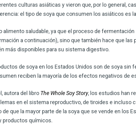
corazón o controlar su peso, el
entes culturas asiáticas y vieron que, por lo general, ca
complemento para su rutina de 
iferencia: el tipo de soya que consumen los asiáticos es 
¡Descubra todo lo que el VSM pu
o alimento saludable, ya que el proceso de fermentación 
ormación a continuación), sino que también hace que las
DESCÁRGUELA
én más disponibles para su sistema digestivo.
roductos de soya en los Estados Unidos son de soya sin fe
sumen reciben la mayoría de los efectos negativos de e
, autora del libro
The Whole Soy Story
, los estudios han r
blemas en el sistema reproductivo, de tiroides e inclus
o de que la mayor parte de la soya que se vende en los E
 y productos químicos.