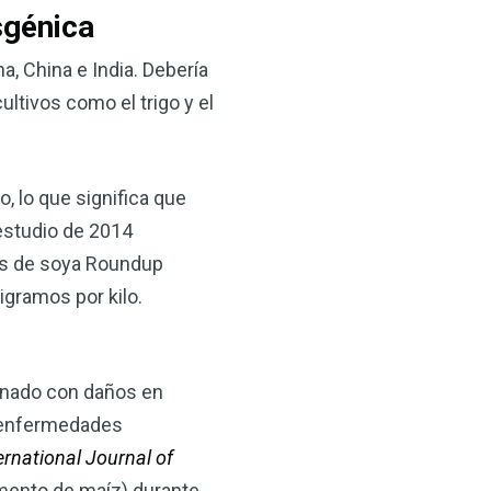
sgénica
a, China e India. Debería
ultivos como el trigo y el
o, lo que significa que
estudio de 2014
las de soya Roundup
igramos por kilo.
ionado con daños en
r enfermedades
ernational Journal of
imento de maíz) durante