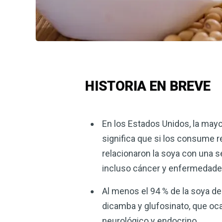
HISTORIA EN BREVE
En los Estados Unidos, la mayo
significa que si los consume r
relacionaron la soya con una s
incluso cáncer y enfermedade
Al menos el 94 % de la soya d
dicamba y glufosinato, que oc
neurológico y endocrino