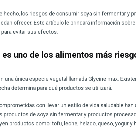
De hecho, los riesgos de consumir soya sin fermentar y 
dan ofrecer. Este artículo le brindará información sobre 
 para evitar sus efectos.
r es uno de los alimentos más ries
en una única especie vegetal llamada Glycine max. Exist
echa determina para qué productos se utilizará.
Mejore su salud de for
vinagre de sidra de m
mprometidas con llevar un estilo de vida saludable han
mi guía ahora
s productos de soya sin fermentar y productos procesad
El vinagre de sidra de manzana 
yen productos como: tofu, leche, helado, queso, yogur 
remedios más versátiles de la n
quiera mejorar su digestión, refo