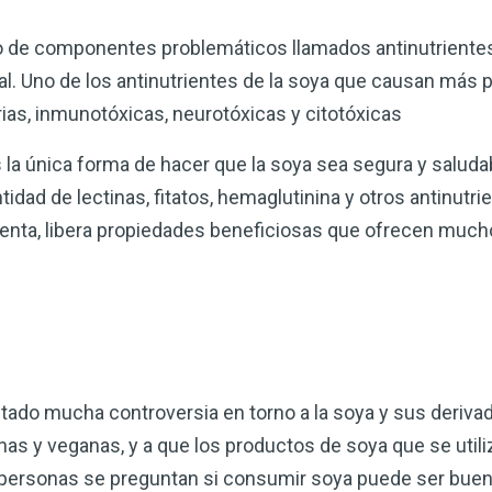
do de componentes problemáticos llamados antinutrient
al. Uno de los antinutrientes de la soya que causan más 
rias, inmunotóxicas, neurotóxicas y citotóxicas
la única forma de hacer que la soya sea segura y saluda
idad de lectinas, fitatos, hemaglutinina y otros antinutri
enta, libera propiedades beneficiosas que ofrecen muc
ntado mucha controversia en torno a la soya y sus derivad
anas y veganas, y a que los productos de soya que se uti
 personas se preguntan si consumir soya puede ser buen