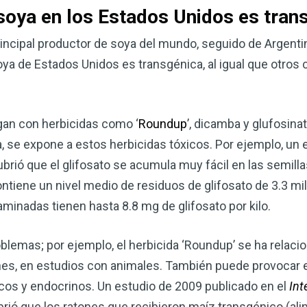
soya en los Estados Unidos es tran
incipal productor de soya del mundo, seguido de Argentin
ya de Estados Unidos es transgénica, al igual que otros c
gan con herbicidas como ‘
Roundup
’, dicamba y glufosinat
se expone a estos herbicidas tóxicos. Por ejemplo, un 
brió que el glifosato se acumula muy fácil en las semil
ntiene un nivel medio de residuos de glifosato de 3.3 mil
inadas tienen hasta 8.8 mg de glifosato por kilo.
blemas; por ejemplo, el herbicida ‘Roundup’ se ha relac
ones, en estudios con animales. También puede provoca
cos y endocrinos. Un estudio de 2009 publicado en el
Int
ió que los ratones que recibieron maíz transgénico (al