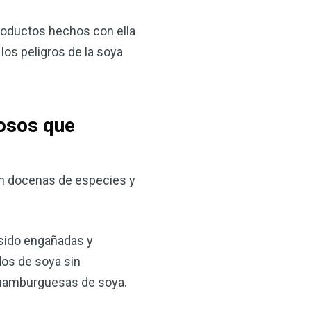
productos hechos con ella
los peligros de la soya
gosos que
×
en docenas de especies y
ma natural con el
anzana — Obtenga
 sido engañadas y
os de soya sin
(VSM) es uno de los
y hamburguesas de soya.
aturaleza, ya sea que
rzar la salud de su