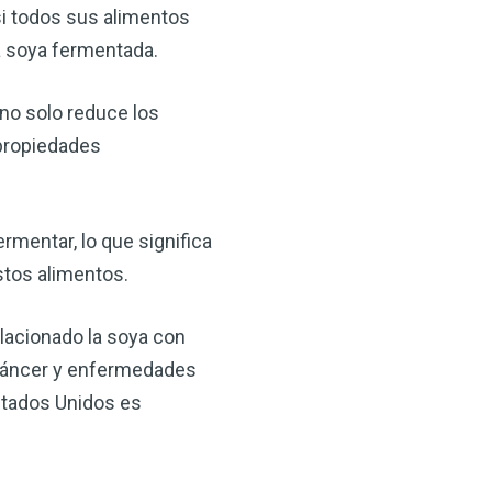
 VSM es un gran
si todos sus alimentos
salud.
la soya fermentada.
ede hacer por su salud!
no solo reduce los
 propiedades
 AHORA
rmentar, lo que significa
stos alimentos.
elacionado la soya con
o cáncer y enfermedades
stados Unidos es