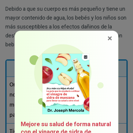
Debido a que su cuerpo es más pequeño y tiene un
mayor contenido de agua, los bebés y los niños son
más susceptibles a los efectos dañinos de la
deshidratación. Se debe actuar de inmediato si un
×
16
bebé o niño presenta los siguientes síntomas:
Presenta deshidratación leve a moderada
Orina menos de lo
Juega menos de lo
normal (para bebés,
normal
menos de seis
pañales al día)
Mejore su salud de forma natural
con el vinagre de sidra de
Tiene la boca seca y
Saca menos lágrimas