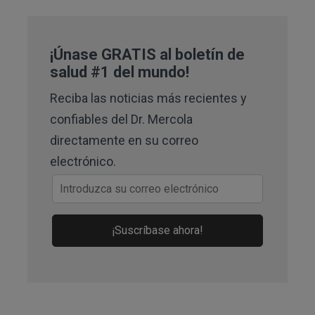
3
Great Lakes Gastroenterology,
August 3, 2020
¡Únase GRATIS al boletín de
4
American Journal of Neuroradiology,
salud #1 del mundo!
2015;36(12)
Reciba las noticias más recientes y
5
Nutrients 2019, 11(8)
confiables del Dr. Mercola
directamente en su correo
8
The Epoch Times, January 9, 2023
electrónico.
9
NIH, January 3, 2023, and para 3 from
bottom
12
¡Suscríbase ahora!
Mayo Clinic, Dehydration Symptoms
adult
13
Cleveland Clinic, Dehydration, what
are the signs of dehydration