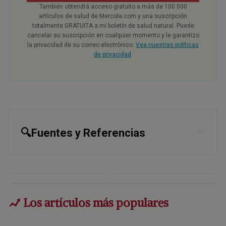
También obtendrá acceso gratuito a más de 100 000
artículos de salud de Mercola.com y una suscripción
totalmente GRATUITA a mi boletín de salud natural. Puede
cancelar su suscripción en cualquier momento y le garantizo
la privacidad de su correo electrónico.
Vea nuestras políticas
de privacidad
.
🔍Fuentes y Referencias
1,
6,
7,
17
The Lancet, 2023;
doi.org/10.1016/j.ebiom.2022.104404
2,
10,
11
JCI Insight, 2019;
Los artículos más populares
doi.org/10.1172/jci.insight.130949