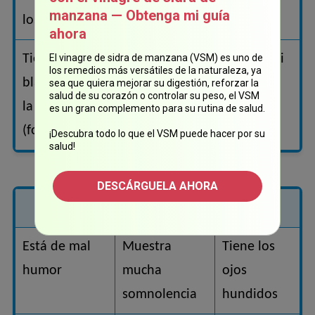
manzana — Obtenga mi guía
los labios resecos
al llorar
ahora
Tiene un punto
Hace heces sueltas (si
El vinagre de sidra de manzana (VSM) es uno de
los remedios más versátiles de la naturaleza, ya
blando hundido en
la deshidratación se
sea que quiera mejorar su digestión, reforzar la
salud de su corazón o controlar su peso, el VSM
la cabeza
debe a la diarrea)
es un gran complemento para su rutina de salud.
(fontanela)
¡Descubra todo lo que el VSM puede hacer por su
salud!
DESCÁRGUELA AHORA
Presenta deshidratación grave
Está de mal
Muestra
Tiene los
humor
mucha
ojos
somnolencia
hundidos