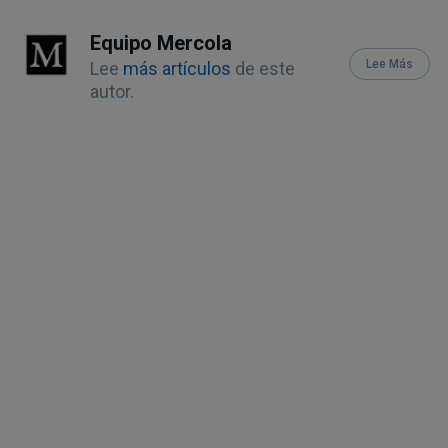
14
Health, October 4, 2022
Equipo Mercola
Lee Más
Lee
más artículos
de este
15
British Journal of Nutrition 2013 Jan
autor.
28;109(2)
16
Healthy Children, Signs of
Dehydration in Infants and Children
18,
19
American Journal of Physiology,
2002;
doi.org/10.1152/ajpregu.00365.2002
20
Mayo Clinic, Hyponatremia
21
CBS News, February 4, 2005
22
ABC News November 1, 2009