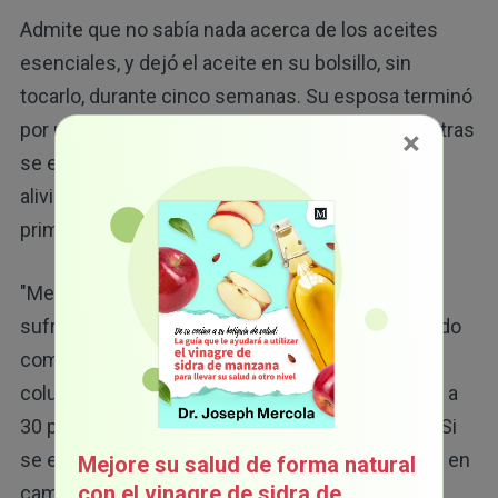
Admite que no sabía nada acerca de los aceites
esenciales, y dejó el aceite en su bolsillo, sin
tocarlo, durante cinco semanas. Su esposa terminó
por usar el aceite al darle un masaje un día mientras
×
se encontraban de vacaciones. Y fue notable su
alivio del dolor. Eso fue hace cinco años, y por
primera vez, no sintió dolor en ninguna parte.
"Me senté a llorar y llorar", dice. Había estado
sufriendo durante tanto tiempo que había olvidado
como era no sufrir dolor. Con el dispositivo de la
columna vertebral, normalmente podía dar de 20 a
30 pasos como máximo en una sola exhibición. Si
se esforzaba por ir más lejos, quedaba postrado en
Mejore su salud de forma natural
con el vinagre de sidra de
cama por días.