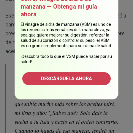
manzana — Obtenga mi guía
ahora
Ese día, puso el podómetro en su reloj y comenzó a
caminar. "Caminé 5700 pasos", dice. "No podía
El vinagre de sidra de manzana (VSM) es uno de
los remedios más versátiles de la naturaleza, ya
creerlo". A la mañana siguiente, todavía estaba libre
sea que quiera mejorar su digestión, reforzar la
salud de su corazón o controlar su peso, el VSM
de dolor. A partir de ahí, comenzó a estudiar los
es un gran complemento para su rutina de salud.
aceites esenciales.
¡Descubra todo lo que el VSM puede hacer por su
salud!
“Encontré ocho distintos aceites que
renovaron todo el tejido de mi columna
DESCÁRGUELA AHORA
vertebral. Me los puse y redujeron mi nivel de
dolor de 10 a un 5",
dice
. "Entonces, alguien
que sabía mucho más sobre los aceites miró
mi lista y dijo: '¿Sabes qué? Solo dale la
vuelta a tu lista y hazlo en el orden contrario.
Cuando lo hagas de esa manera, tendrá un