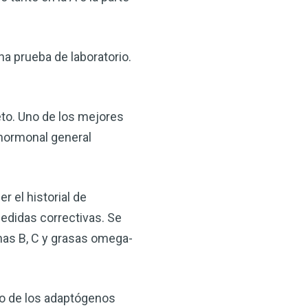
 VSM es un gran
salud.
na prueba de laboratorio.
ede hacer por su salud!
 AHORA
eto. Uno de los mejores
 hormonal general
 el historial de
edidas correctivas. Se
inas B, C y grasas omega-
ro de los adaptógenos