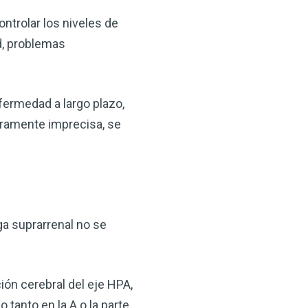
ontrolar los niveles de
d, problemas
fermedad a largo plazo,
geramente imprecisa, se
×
ma natural con el
anzana — Obtenga
ga suprarrenal no se
(VSM) es uno de los
ión cerebral del eje HPA,
aturaleza, ya sea que
rzar la salud de su
o tanto en la A o la parte