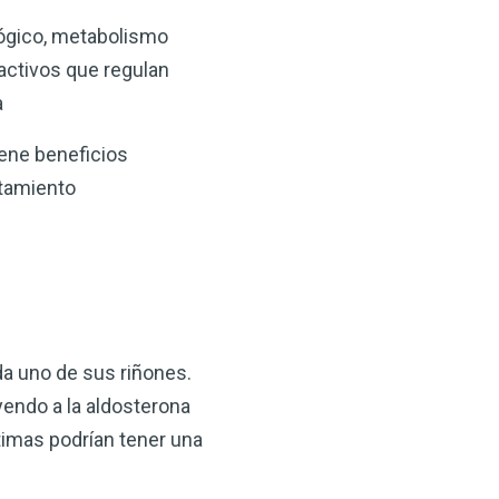
lógico, metabolismo
activos que regulan
a
iene beneficios
otamiento
da uno de sus riñones.
endo a la aldosterona
ltimas podrían tener una