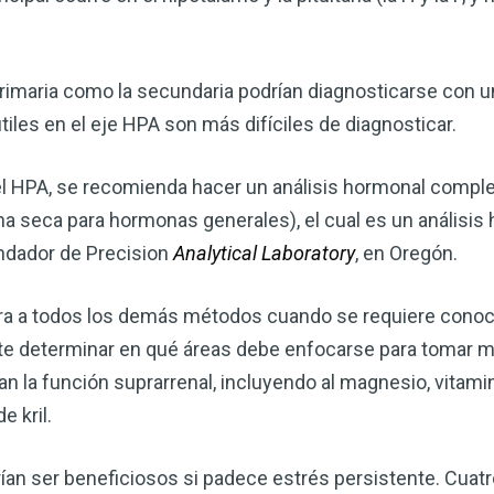
corazón o controlar su peso, el
complemento para su rutina de 
 primaria como la secundaria podrían diagnosticarse con u
¡Descubra todo lo que el VSM pu
tiles en el eje HPA son más difíciles de diagnosticar.
DESCÁRGUELA
 el HPA, se recomienda hacer un análisis hormonal compl
a seca para hormonas generales), el cual es un análisis
ndador de Precision
Analytical Laboratory
, en Oregón.
a a todos los demás métodos cuando se requiere conocer
ite determinar en qué áreas debe enfocarse para tomar m
an la función suprarrenal, incluyendo al magnesio, vitam
e kril.
an ser beneficiosos si padece estrés persistente. Cuat