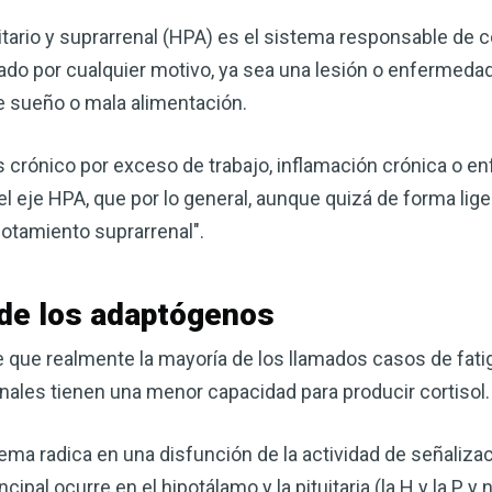
itario y suprarrenal (HPA) es el sistema responsable de c
sado por cualquier motivo, ya sea una lesión o enfermeda
de sueño o mala alimentación.
 crónico por exceso de trabajo, inflamación crónica o en
el eje HPA, que por lo general, aunque quizá de forma li
gotamiento suprarrenal".
 de los adaptógenos
Mejore su salud de for
vinagre de sidra de m
 que realmente la mayoría de los llamados casos de fati
mi guía ahora
nales tienen una menor capacidad para producir cortisol.
El vinagre de sidra de manzana 
lema radica en una disfunción de la actividad de señalizac
remedios más versátiles de la n
quiera mejorar su digestión, refo
ipal ocurre en el hipotálamo y la pituitaria (la H y la P, y n