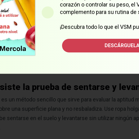
corazón o controlar su peso, el
complemento para su rutina de 
¡Descubra todo lo que el VSM pu
ealiza el SRT. Su puntuación en esta prueba, que va de ce
DESCÁRGUELA
or de mortalidad por todas las causas. De hecho, cada a
2
a un incremento de 21 % en la supervivencia.
siste la prueba de sentarse y leva
 es un método sencillo que sirve para evaluar la aptitud
obre una superficie plana y no resbaladiza. Use ropa holga
 sentarse en el suelo y levantarse sin utilizar ningún ap
.