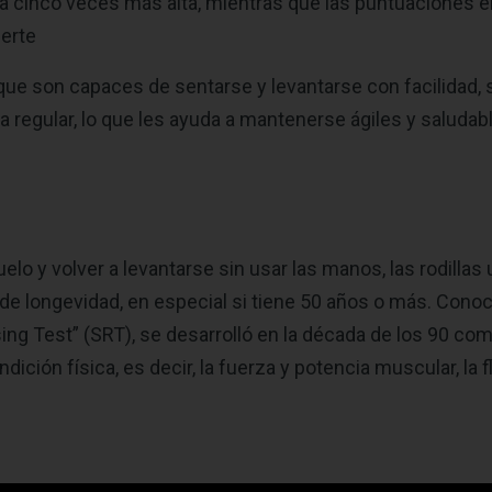
a cinco veces más alta, mientras que las puntuaciones en
uerte
ue son capaces de sentarse y levantarse con facilidad, s
ma regular, lo que les ayuda a mantenerse ágiles y saludab
lo y volver a levantarse sin usar las manos, las rodillas 
 de longevidad, en especial si tiene 50 años o más. Con
sing Test” (SRT), se desarrolló en la década de los 90 co
ción física, es decir, la fuerza y ​​potencia muscular, la fle