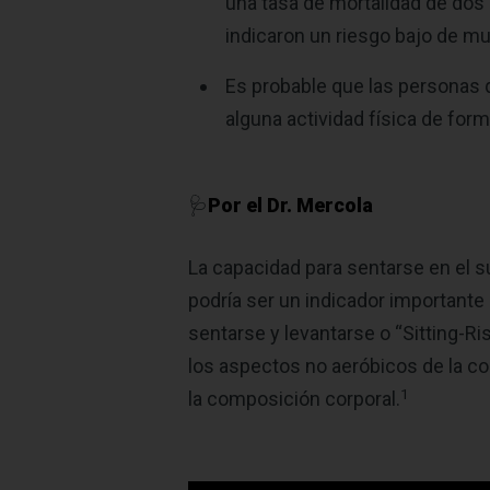
una tasa de mortalidad de dos 
indicaron un riesgo bajo de m
Es probable que las personas q
alguna actividad física de for
🩺
Por el Dr. Mercola
La capacidad para sentarse en el sue
podría ser un indicador importante
sentarse y levantarse o “Sitting-Ri
los aspectos no aeróbicos de la condi
1
la composición corporal.