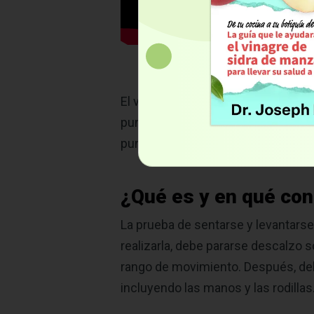
El video anterior muestra cómo se r
puntuación perfecta, es un predict
puntuación del SRT es equivalente 
¿Qué es y en qué con
La prueba de sentarse y levantarse
realizarla, debe pararse descalzo s
rango de movimiento. Después, debe
incluyendo las manos y las rodillas