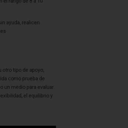
 el rango de 8 a 10
in ayuda, realicen
les
u otro tipo de apoyo,
ocida como prueba de
mo un medio para evaluar
xibilidad, el equilibrio y