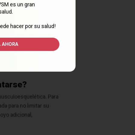
 VSM es un gran
salud.
ede hacer por su salud!
ro a 10, siendo 10 la
 AHORA
umento de unidad en la
ntarse?
 musculoesquelética. Para
da para no limitar su
oyo adicional,