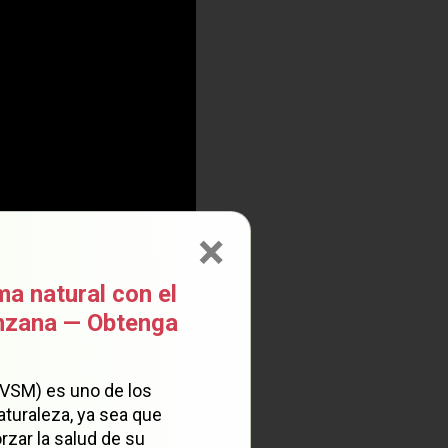
×
ma natural con el
anzana — Obtenga
(VSM) es uno de los
aturaleza, ya sea que
rzar la salud de su