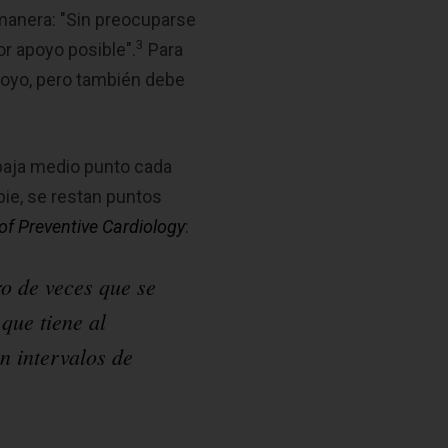
e manera: "Sin preocuparse
3
or apoyo posible".
Para
apoyo, pero también debe
 baja medio punto cada
 pie, se restan puntos
f Preventive Cardiology
:
ro de veces que se
que tiene al
n intervalos de