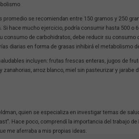
abolismo
nas promedio se recomiendan entre 150 gramos y 250 gr
a. Si hace mucho ejercicio, podría consumir hasta 500 o 6
su consumo de carbohidratos, debe reducir su consumo 
rías diarias en forma de grasas inhibirá el metabolismo d
ludables incluyen: frutas frescas enteras, jugos de frutas
y zanahorias, arroz blanco, miel sin pasteurizar y jarabe 
ldman, quien se especializa en investigar temas de salud
t". Hace poco, comprendí la importancia del trabajo de R
ue me aferraba a mis propias ideas.