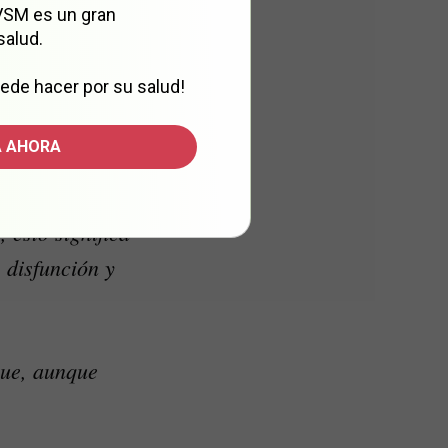
 VSM es un gran
salud.
ón de glucosa, impide que
ede hacer por su salud!
iveles elevados de
correcta, por lo que no
 AHORA
 esto significa
 disfunción y
que, aunque