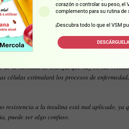
corazón o controlar su peso, el
complemento para su rutina de 
ndan de los ácidos grasos, y esto, junto con la acumulaci
¡Descubra todo lo que el VSM pu
lo cual incrementa los niveles de azúcar. Entonces, los n
problema mayor: las mitocondrias no funcionan de forma 
DESCÁRGUELA
cuerdo con Feldman:
 de la cantidad de energía que hay en sus células,
 las células estimulará los procesos de enfermedad,
.
o resistencia a la insulina está mal aplicado, ya 
a, puede ser algo confuso.