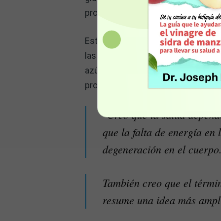
producción de lactato.
Esto obliga a que las células depe
las células absorban más glucosa, 
azúcar solo son un síntoma de un 
producen suficiente energía. De a
"Creo que la salud depende
que la falta de energía en
degeneración en el cuerpo
También creo que el términ
resume una idea más ampli