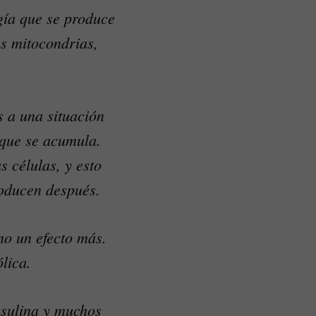
gía que se produce
as mitocondrias,
s a una situación
o que se acumula.
s células, y esto
roducen después.
ino un efecto más.
lica.
nsulina y muchos