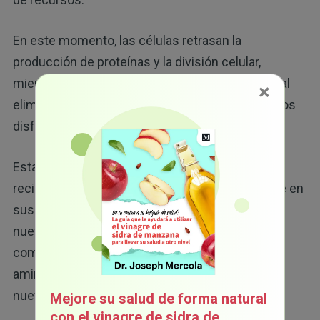
En este momento, las células retrasan la
producción de proteínas y la división celular,
mientras activan el proceso de
autofagia
, el cual
×
elimina las proteínas mal plegadas y los orgánulos
disfuncionales.
Estas proteínas y orgánulos desgastados son
reciclados por el lisosoma, que los descompone en
sus componentes básicos para liberarlos
nuevamente dentro de la célula. Estos
componentes se pueden utilizar para producir
aminoácidos capaces de reconstruir proteínas
nuevas.
Mejore su salud de forma natural
con el vinagre de sidra de