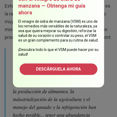
manzana — Obtenga mi guía
Este proceso natural de limpieza y regeneración es
ahora
la razón por la que la activación de la autofagia es
muy importante para la salud y la longevidad. El
El vinagre de sidra de manzana (VSM) es uno de
los remedios más versátiles de la naturaleza, ya
mismo proceso ocurre en las mitocondrias, en un
sea que quiera mejorar su digestión, reforzar la
salud de su corazón o controlar su peso, el VSM
proceso conocido como mitofagia. Según Clement:
es un gran complemento para su rutina de salud.
¡Descubra todo lo que el VSM puede hacer por su
"Como todos los demás organismos, los seres
salud!
humanos, durante la mayor parte de nuestra
historia evolutiva, se encontraron con este
DESCÁRGUELA AHORA
estado de banquete o hambruna. Sólo
recientemente, como en los últimos 150 años,
la producción de alimentos, la
industrialización de la agricultura y el
manejo del ganado y la refrigeración han
hecho posible... tener una abundancia