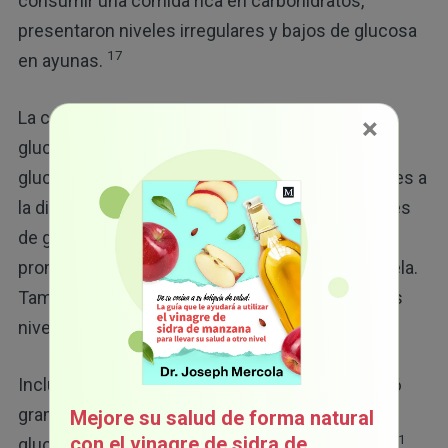
consumir una comida rica en carbohidratos,
presentaron niveles irregulares y bajos de glucosa
17
en ayunas.
La canela ayudó a disminuir los niveles altos de
×
glucosa en la sangre, mejoró la tolerancia a la
glucosa y ralentizó la progresión de la prediabetes a
18,19
la diabetes tipo 2.
En otro estudio, los niveles
de glucosa en la sangre disminuyeron en un
promedio de 15.95 después de beber té de canela.
También disminuyeron de forma significativa los
20
niveles de A1C y los triglicéridos.
Incluso entre personas sanas, consumir de 3 a 6
gramos de canela al día, mejoró los niveles de
Mejore su salud de forma natural
21
con el vinagre de sidra de
glucosa en la sangre preprandial y posprandial.