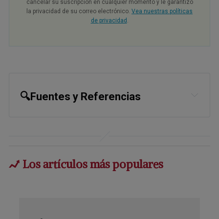
cancelar su suscripción en cualquier momento y le garantizo
la privacidad de su correo electrónico.
Vea nuestras políticas
de privacidad
.
🔍Fuentes y Referencias
1,
31
Evid Based Complement Alternat
Med. 2014; 2014: 642942
2,
5
Cancer Prev Res (Phila) (2023) 16
Los artículos más populares
(3): 139–151
3,
4
National Cancer Institute, Cancer
Stat Facts: Prostate Cancer