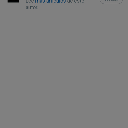
Lee
más artículos
de este
autor.
Longevity, 2015, 1-14
15
Evid Based Complement Alternat
Med. 2023; 2023: 5467342., 4.3
Polyphenols
17,
19
Journal of the Endocrine Society,
Volume 4, Issue 11, November 2020,
bvaa094
18
CNN July 21, 2020
20
The Annals of Research May 15,
2020
21
Int J Food Sci. 2019; 2019: 4138534
22