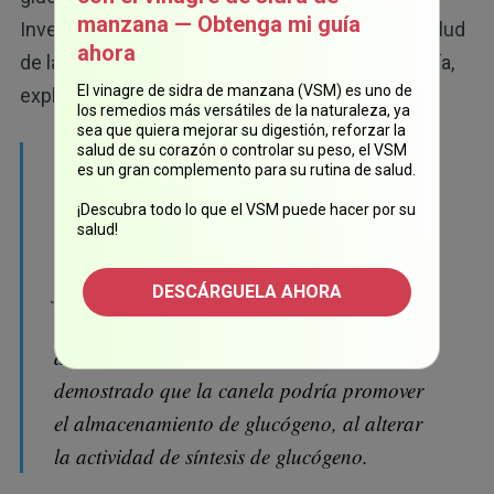
manzana — Obtenga mi guía
Investigadores del Instituto de Ciencias de la Salud
ahora
de la Universidad Medipol de Estambul en Turquía,
22
El vinagre de sidra de manzana (VSM) es uno de
explicaron lo siguiente:
los remedios más versátiles de la naturaleza, ya
sea que quiera mejorar su digestión, reforzar la
salud de su corazón o controlar su peso, el VSM
“La canela tiene características similares a la
es un gran complemento para su rutina de salud.
insulina, como el proceso de las sustancias
¡Descubra todo lo que el VSM puede hacer por su
biológicamente activas que estimulan el
salud!
receptor de insulina quinasa, además de
favorecer la absorción de la glucosa, la
DESCÁRGUELA AHORA
autofosforilación del receptor de insulina y la
actividad de la glucógeno sintasa. Se ha
demostrado que la canela podría promover
el almacenamiento de glucógeno, al alterar
la actividad de síntesis de glucógeno.