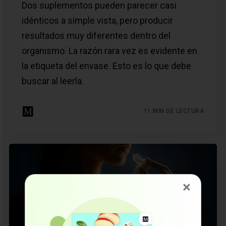
Dos suplementos pueden parecer casi
idénticos a simple vista, pero producir
resultados muy diferentes dentro del
organismo. La razón rara vez es evidente en
la etiqueta del envase. Esto es lo que debe
buscar al leerla.
11 MIN DE LECTURA
×