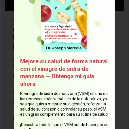
MEDICAMENTOS
¿Qué esconden las pastillas
GLP-1? Un ingrediente
inesperado enciende las alarmas
Las formulaciones orales de semaglutida
Mejore su salud de forma natural
dependen de un potenciador químico de la
con el vinagre de sidra de
absorción. La mayor parte de este
manzana — Obtenga mi guía
ahora
compuesto atraviesa el tracto
gastrointestinal, donde interactúa
El vinagre de sidra de manzana (VSM) es uno de
los remedios más versátiles de la naturaleza, ya
directamente con el microbioma intestinal, lo
sea que quiera mejorar su digestión, reforzar la
que podría influir en importantes vías de
salud de su corazón o controlar su peso, el VSM
es un gran complemento para su rutina de salud.
señalización metabólica.
¡Descubra todo lo que el VSM puede hacer por su