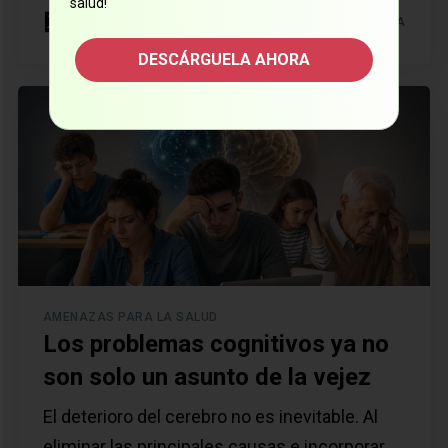
salud!
11 MIN DE LECTURA
DESCÁRGUELA AHORA
AMENAZAS PARA LA SALUD
Los problemas cognitivos ya no
son solo un asunto de la vejez
El deterioro del cerebro no es inevitable. Al
eliminar las principales causas e incorporar