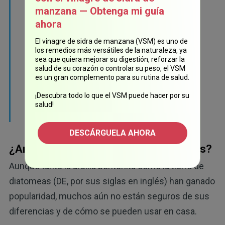
demostramos que estas arcillas también
manzana — Obtenga mi guía
disminuyen las poblaciones de biopelículas
ahora
bacterianas, así como las bacterias comunes
El vinagre de sidra de manzana (VSM) es uno de
los remedios más versátiles de la naturaleza, ya
en heridas que son más resistentes a los
sea que quiera mejorar su digestión, reforzar la
medicamentos. Los resultados respaldan
salud de su corazón o controlar su peso, el VSM
es un gran complemento para su rutina de salud.
nuestros esfuerzos para diseñar nuevos
¡Descubra todo lo que el VSM puede hacer por su
medicamentos antibacterianos con arcillas
salud!
naturales".
DESCÁRGUELA AHORA
¿Arcilla bentonita o tierra de diatomeas?
Aunque tanto la arcilla bentonita como la tierra de
diatomeas (DE, por sus siglas en inglés) han ganado
popularidad, muchos aún no están seguros de sus
diferencias y de cómo se pueden usar en casa.