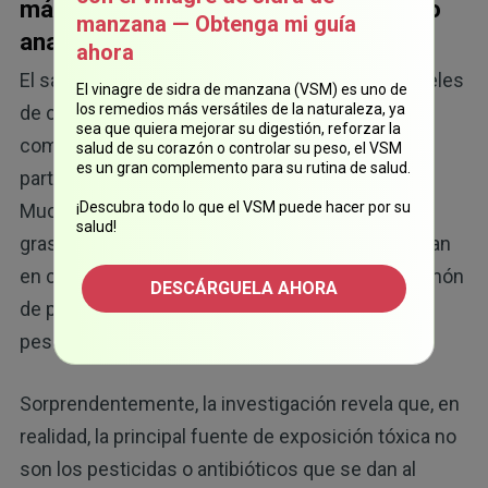
más tóxico que cualquier otro alimento
manzana — Obtenga mi guía
analizado
ahora
El salmón de piscifactoría también contiene niveles
El vinagre de sidra de manzana (VSM) es uno de
los remedios más versátiles de la naturaleza, ya
de contaminantes mucho más elevados en
sea que quiera mejorar su digestión, reforzar la
comparación con sus homólogos silvestres, en
salud de su corazón o controlar su peso, el VSM
es un gran complemento para su rutina de salud.
parte esto se debe a su alto contenido de grasa.
¡Descubra todo lo que el VSM puede hacer por su
Muchas toxinas se acumulan rápidamente en la
salud!
grasa, lo que significa que incluso cuando se crían
en condiciones de contaminación similar, el salmón
DESCÁRGUELA AHORA
de piscifactoría absorberá más toxinas que el
pescado silvestre.
Sorprendentemente, la investigación revela que, en
realidad, la principal fuente de exposición tóxica no
son los pesticidas o antibióticos que se dan al