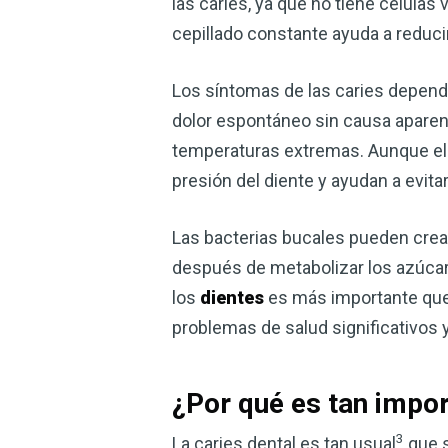
las caries, ya que no tiene células 
cepillado constante ayuda a reduci
Los síntomas de las caries depend
dolor espontáneo sin causa aparen
temperaturas extremas. Aunque el 
presión del diente y ayudan a evita
Las bacterias bucales pueden crea
después de metabolizar los azúcare
los
dientes
es más importante que b
problemas de salud significativos
¿Por qué es tan impor
3
La caries dental es tan usual
que s