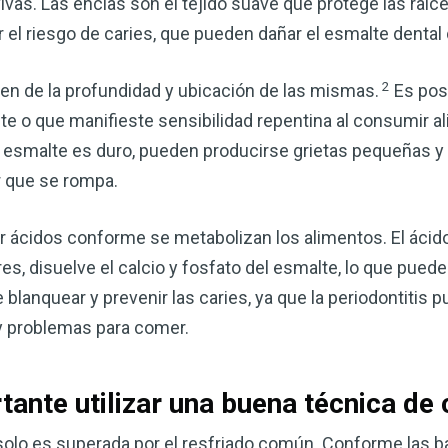
vivas. Las encías son el tejido suave que protege las raíce
r el riesgo de caries, que pueden dañar el esmalte denta
2
en de la profundidad y ubicación de las mismas.
Es pos
te o que manifieste sensibilidad repentina al consumir a
esmalte es duro, pueden producirse grietas pequeñas y 
r que se rompa.
r ácidos conforme se metabolizan los alimentos. El ácid
s, disuelve el calcio y fosfato del esmalte, lo que puede
Mejore su salud de for
lanquear y prevenir las caries, ya que la periodontitis 
vinagre de sidra de m
 y problemas para comer.
mi guía ahora
El vinagre de sidra de manzana 
tante utilizar una buena técnica de 
remedios más versátiles de la n
quiera mejorar su digestión, refo
olo es superada por el resfriado común. Conforme las b