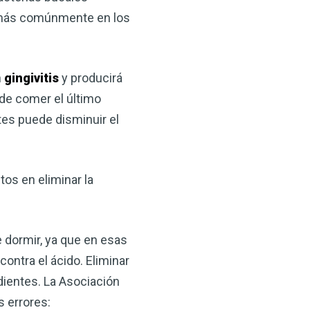
 VSM es un gran
e más comúnmente en los
salud.
ede hacer por su salud!
n
gingivitis
y producirá
de comer el último
 AHORA
tes puede disminuir el
tos en eliminar la
 dormir, ya que en esas
ontra el ácido. Eliminar
dientes. La Asociación
s errores: