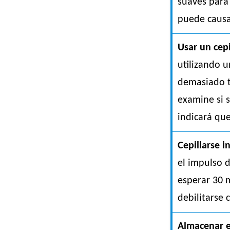
suaves para 
puede causar
Usar un cep
utilizando u
demasiado t
examine si s
indicará qu
Cepillarse 
el impulso 
esperar 30 
debilitarse 
Almacenar el