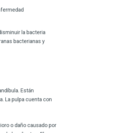
enfermedad
isminuir la bacteria
ranas bacterianas y
andíbula. Están
pa. La pulpa cuenta con
rioro o daño causado por