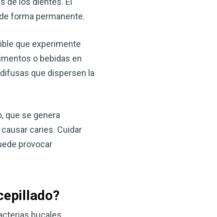
s de los dientes. El
l de forma permanente.
ible que experimente
limentos o bebidas en
difusas que dispersen la
×
o, que se genera
 causar caries. Cuidar
ma natural con el
puede provocar
anzana — Obtenga
(VSM) es uno de los
cepillado?
aturaleza, ya sea que
rzar la salud de su
acterias bucales