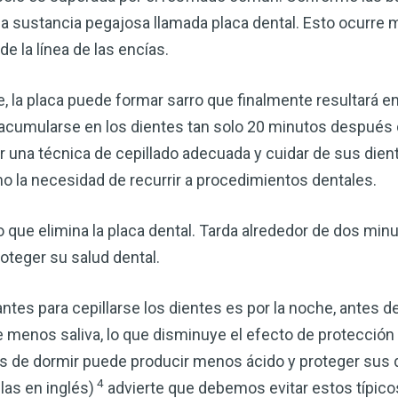
corazón o controlar su peso, el
na sustancia pegajosa llamada placa dental. Esto ocurr
complemento para su rutina de 
e la línea de las encías.
¡Descubra todo lo que el VSM pu
 la placa puede formar sarro que finalmente resultará e
a acumularse en los dientes tan solo 20 minutos después 
DESCÁRGUELA
ar una técnica de cepillado adecuada y cuidar de sus dien
mo la necesidad de recurrir a procedimientos dentales.
o que elimina la placa dental. Tarda alrededor de dos minu
oteger su salud dental.
s para cepillarse los dientes es por la noche, antes de
menos saliva, lo que disminuye el efecto de protección c
tes de dormir puede producir menos ácido y proteger sus 
4
las en inglés)
advierte que debemos evitar estos típico