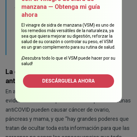
problemas neurológicos, como la mielitis
manzana — Obtenga mi guía
transversa, que incluso la MHRA [Agencia
ahora
Reguladora de Medicamentos y Productos
El vinagre de sidra de manzana (VSM) es uno de
Sanitarios del Reino Unido] los considera
los remedios más versátiles de la naturaleza, ya
sea que quiera mejorar su digestión, reforzar la
efectos secundarios de la vacuna
salud de su corazón o controlar su peso, el VSM
es un gran complemento para su rutina de salud.
antiCOVID".
¡Descubra todo lo que el VSM puede hacer por su
salud!
La ciencia demuestra que la vacuna
antiCOVID causa cáncer
DESCÁRGUELA AHORA
13
En agosto de 2022, The Exposé
mencionó la
evidencia científica que demuestra que las vacunas
antiCOVID pueden causar cáncer de ovario,
páncreas y mama, y que “hay grandes poderes que
tratan de ocultar toda esta información para que las