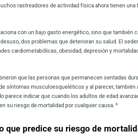
muchos rastreadores de actividad física ahora tienen una
aciona con un bajo gasto energético, sino que también c
desuso, dos problemas que deterioran su salud. El sed
des cardiometabólicas, obesidad, depresión y mortalidad
ubrieron que las personas que permanecen sentadas du
e síntomas musculoesqueléticos y al parecer, también a
Mejore su salud de for
o parece indicar que cuando los adultos de edad avanzad
vinagre de sidra de m
6
en su riesgo de mortalidad por cualquier causa.
mi guía ahora
El vinagre de sidra de manzana 
io que predice su riesgo de mortali
remedios más versátiles de la n
quiera mejorar su digestión, refo