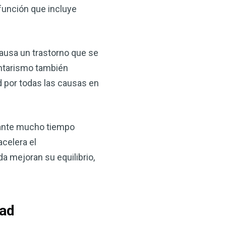
 función que incluye
ausa un trastorno que se
entarismo también
 por todas las causas en
×
rante mucho tiempo
celera el
ma natural con el
a mejoran su equilibrio,
anzana — Obtenga
(VSM) es uno de los
dad
aturaleza, ya sea que
rzar la salud de su