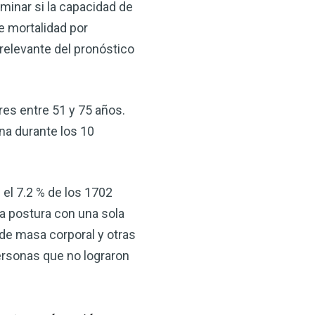
minar si la capacidad de
 VSM es un gran
salud.
e mortalidad por
 relevante del pronóstico
ede hacer por su salud!
 AHORA
res entre 51 y 75 años.
rna durante los 10
el 7.2 % de los 1702
la postura con una sola
 de masa corporal y otras
ersonas que no lograron