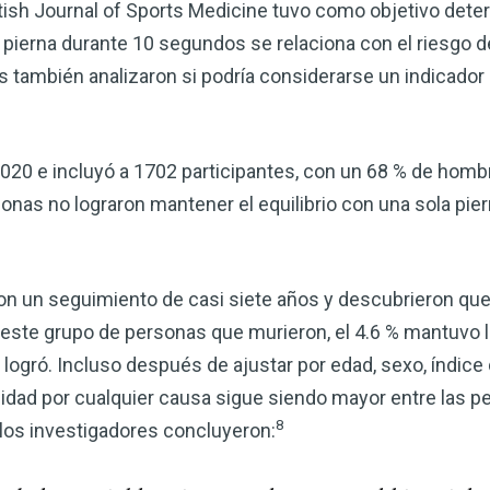
itish Journal of Sports Medicine tuvo como objetivo deter
corazón o controlar su peso, el
complemento para su rutina de 
a pierna durante 10 segundos se relaciona con el riesgo d
s también analizaron si podría considerarse un indicador
¡Descubra todo lo que el VSM pu
DESCÁRGUELA
 2020 e incluyó a 1702 participantes, con un 68 % de homb
sonas no lograron mantener el equilibrio con una sola pie
on un seguimiento de casi siete años y descubrieron que 
 este grupo de personas que murieron, el 4.6 % mantuvo 
o logró. Incluso después de ajustar por edad, sexo, índice
lidad por cualquier causa sigue siendo mayor entre las p
8
 los investigadores concluyeron: