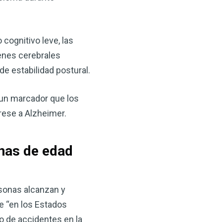
cognitivo leve, las
enes cerebrales
de estabilidad postural.
 un marcador que los
grese a Alzheimer.
onas de edad
rsonas alcanzan y
e “en los Estados
o de accidentes en la