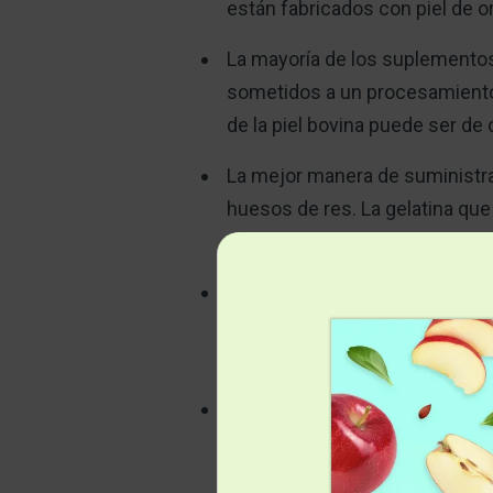
están fabricados con piel de o
La mayoría de los suplemento
sometidos a un procesamiento 
de la piel bovina puede ser d
La mejor manera de suministrar
huesos de res. La gelatina que
colágeno
El colágeno puede ayudar a contr
resequedad y fragilidad del ca
de colágeno
Otros beneficios del colágeno 
rigidez en las articulaciones,
reparación del tejido conectivo,