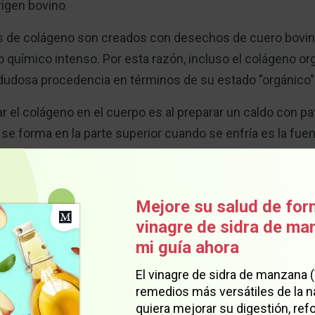
rigen bovino
s de colágeno son creados con desechos de cuero bovin
químico intenso. Por esta razón, incluso el colágeno or
e dudosa procedencia en términos de su estado "orgánico"
 el colágeno en el cuerpo es al preparar un caldo con pat
 se forma en la parte superior cuando se enfría es la fue
arrestar la opacidad, las arrugas y la flacidez de la piel,
Mejore su salud de for
bello y las uñas, las cuales son señales del envejecimient
vinagre de sidra de m
mi guía ahora
incluyen: mejor calidad de sueño, mayor fortaleza ósea,
El vinagre de sidra de manzana 
 así como una mejor construcción muscular, cicatrización 
remedios más versátiles de la n
 salud intestinal, digestión, presión arterial y tolerancia a
quiera mejorar su digestión, refo