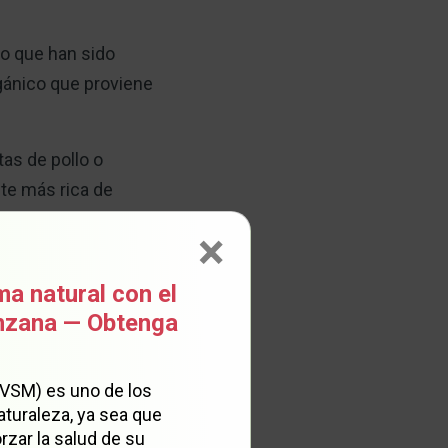
o que han sido
gánico que proviene
as de pollo o
nte más rica de
×
 así como la
ma natural con el
o debido a la pérdida
anzana — Obtenga
 menos dolor y
(VSM) es uno de los
de heridas,
aturaleza, ya sea que
 la glucosa
rzar la salud de su