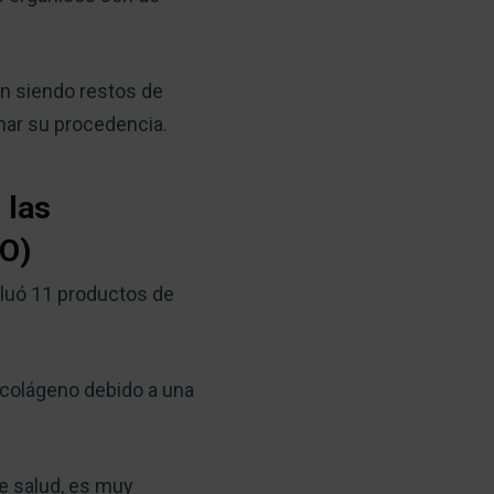
an siendo restos de
nar su procedencia.
 las
FO)
luó 11 productos de
e colágeno debido a una
de salud, es muy