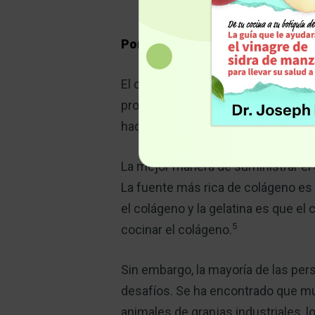
Por el Dr. Mercola
El colágeno representa entre el 25 %
proteína de la piel, en términos de
hace que su suplementación sea mu
La mejor manera de suministrar el 
La fuente más rica de colágeno es l
el colágeno y la gelatina es que el
5
cocinar el colágeno.
Sin embargo, la mayoría de las per
desafíos. Se ha encontrado que m
animales de granjas industriales, 