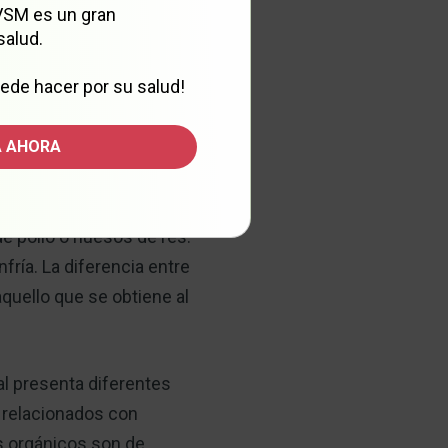
 VSM es un gran
salud.
ede hacer por su salud!
l 70 % u 80 % de la
 AHORA
 todo el cuerpo, lo que
de pollo o huesos de res.
fría. La diferencia entre
aquello que se obtiene al
al presenta diferentes
 relacionados con
os orgánicos son de