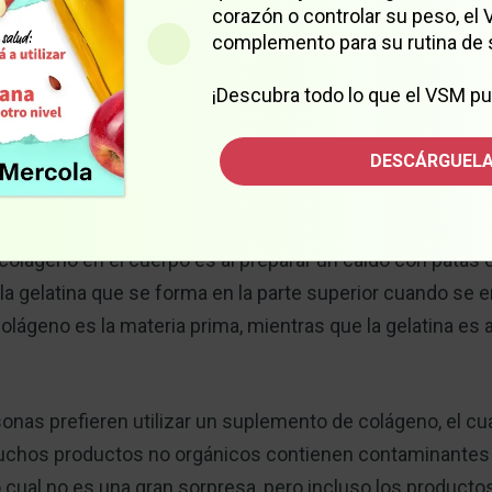
corazón o controlar su peso, el
complemento para su rutina de 
¡Descubra todo lo que el VSM pu
 y el 30 % del total de proteínas en el cuerpo, así como e
1,2,3,4
DESCÁRGUELA
 peso seco.
Se encuentra en los tejidos conectivos de
y valiosa para tratar muchas lesiones.
colágeno en el cuerpo es al preparar un caldo con patas 
a gelatina que se forma en la parte superior cuando se en
 colágeno es la materia prima, mientras que la gelatina es 
sonas prefieren utilizar un suplemento de colágeno, el cu
uchos productos no orgánicos contienen contaminantes
lo cual no es una gran sorpresa, pero incluso los product