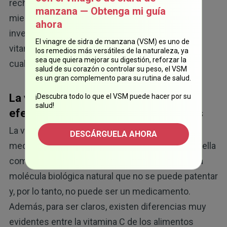
rechazo a la idea de que la vitamina C funciona,
manzana — Obtenga mi guía
mientras que, por otro lado, existe una creciente
ahora
investigación que apunta a que los efectos de la
El vinagre de sidra de manzana (VSM) es uno de
vitamina C son tan poderosos como los de
los remedios más versátiles de la naturaleza, ya
sea que quiera mejorar su digestión, reforzar la
cualquier otro medicamento.
salud de su corazón o controlar su peso, el VSM
es un gran complemento para su rutina de salud.
La vitamina C es natural, pero produce
¡Descubra todo lo que el VSM puede hacer por su
salud!
efectos similares a los medicamentos
La vitamina C produce efectos similares a los
DESCÁRGUELA AHORA
medicamentos, por lo que me gusta referirme a ella
como un fármaco-mimético, pero aun así es una
molécula biológica natural que no se puede patentar
y, por lo tanto, no puede ser un medicamento.
Además, para ser claros, existen diferencias muy
evidentes entre la vitamina C de los alimentos