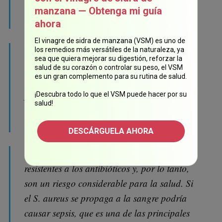
alrededor del 30 % de la población y en su
manzana — Obtenga mi guía
mayoría no causa daño.
ahora
El vinagre de sidra de manzana (VSM) es uno de
Sin embargo, si la barrera de la piel se
los remedios más versátiles de la naturaleza, ya
sea que quiera mejorar su digestión, reforzar la
rompe, el S. aureus podría ocasionar
salud de su corazón o controlar su peso, el VSM
es un gran complemento para su rutina de salud.
infecciones graves. Esta bacteria es notoria
por su formación de biopelículas. Cuando
¡Descubra todo lo que el VSM puede hacer por su
salud!
esto sucede, las bacterias se adhieren a una
superficie, tal como la piel...
DESCÁRGUELA AHORA
En su mayoría, las biopelículas son
resistentes a los antibióticos y, por lo tanto,
son un riesgo considerable para la salud. Si
el S. aureus se propaga a la sangre podría
causar sepsis, que es una de las principales