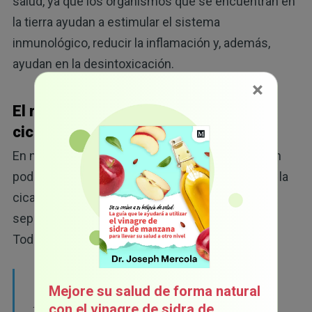
salud, ya que los organismos que se encuentran en
la tierra ayudan a estimular el sistema
inmunológico, reducir la inflamación y, además,
ayudan en la desintoxicación.
×
El rol de los probióticos en la
cicatrización de heridas
En noticias relacionadas, los probióticos también
podrían reducir el riesgo de infecciones durante la
cicatrización de heridas, incluyendo el riesgo de
17
sepsis.
Según informó el portal Medical News
18
Today:
"
El Staphylococcus aureus se encuentra
Mejore su salud de forma natural
presente naturalmente en la nariz de
con el vinagre de sidra de