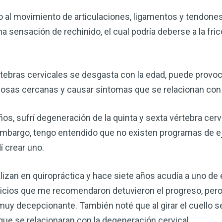
 al movimiento de articulaciones, ligamentos y tendones 
 sensación de rechinido, el cual podría deberse a la fri
tebras cervicales se desgasta con la edad, puede provocar
viosas cercanas y causar síntomas que se relacionan con 
s, sufrí degeneración de la quinta y sexta vértebra cervi
mbargo, tengo entendido que no existen programas de ej
Mejore su salud de for
í crear uno.
vinagre de sidra de m
mi guía ahora
an en quiropráctica y hace siete años acudía a uno de el
cicios que me recomendaron detuvieron el progreso, pero
El vinagre de sidra de manzana 
remedios más versátiles de la n
uy decepcionante. También noté que al girar el cuello s
quiera mejorar su digestión, refo
e se relacionaran con la degeneración cervical.