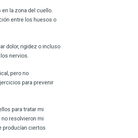
en la zona del cuello.
cción entre los huesos o
 dolor, rigidez o incluso
los nervios.
×
cal, pero no
ercicios para prevenir
ma natural con el
anzana — Obtenga
los para tratar mi
 no resolvieron mi
(VSM) es uno de los
aturaleza, ya sea que
e producían ciertos
rzar la salud de su