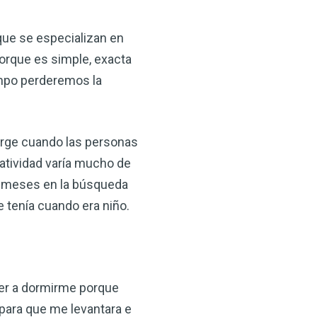
 VSM es un gran
salud.
que se especializan en
porque es simple, exacta
ede hacer por su salud!
empo perderemos la
 AHORA
surge cuando las personas
eatividad varía mucho de
es meses en la búsqueda
e tenía cuando era niño.
ver a dormirme porque
para que me levantara e