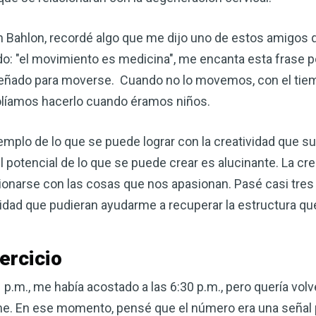
corazón o controlar su peso, el
complemento para su rutina de 
 Bahlon, recordé algo que me dijo uno de estos amigos 
vido: "el movimiento es medicina", me encanta esta frase 
¡Descubra todo lo que el VSM pu
iseñado para moverse. Cuando no lo movemos, con el ti
líamos hacerlo cuando éramos niños.
DESCÁRGUELA
ejemplo de lo que se puede lograr con la creatividad que 
 potencial de lo que se puede crear es alucinante. La cr
acionarse con las cosas que nos apasionan. Pasé casi tr
lidad que pudieran ayudarme a recuperar la estructura qu
jercicio
p.m., me había acostado a las 6:30 p.m., pero quería vol
e. En ese momento, pensé que el número era una señal 