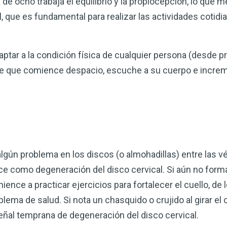
a de ocho trabaja el equilibrio y la propiocepción, lo que 
l, que es fundamental para realizar las actividades cotid
ptar a la condición física de cualquier persona (desde p
e que comience despacio, escuche a su cuerpo e increm
algún problema en los discos (o almohadillas) entre las v
ce como degeneración del disco cervical. Si aún no form
ence a practicar ejercicios para fortalecer el cuello, de 
ema de salud. Si nota un chasquido o crujido al girar el 
eñal temprana de degeneración del disco cervical.