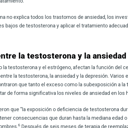
ratamiento.
corazón o controlar su peso, el
complemento para su rutina de 
na no explica todos los trastornos de ansiedad, los inve
¡Descubra todo lo que el VSM pu
es bajos de testosterona y aplicar el tratamiento adecua
DESCÁRGUELA
ntre la testosterona y la ansiedad
la testosterona y el estrógeno, afectan la función del c
entre la testosterona, la ansiedad y la depresión. Varios
ntraron que tanto el exceso como la subexposición a la 
tar de forma significativa los niveles de ansiedad en los
ron que "la exposición o deficiencia de testosterona du
 tener consecuencias que duran hasta la mediana edad o 
6
hombres.
Después de seis meses de terapia de reempla