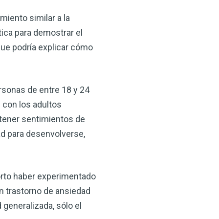
miento similar a la
tica para demostrar el
 que podría explicar cómo
sonas de entre 18 y 24
 con los adultos
×
tener sentimientos de
d para desenvolverse,
ma natural con el
anzana — Obtenga
porto haber experimentado
(VSM) es uno de los
n trastorno de ansiedad
aturaleza, ya sea que
generalizada, sólo el
rzar la salud de su