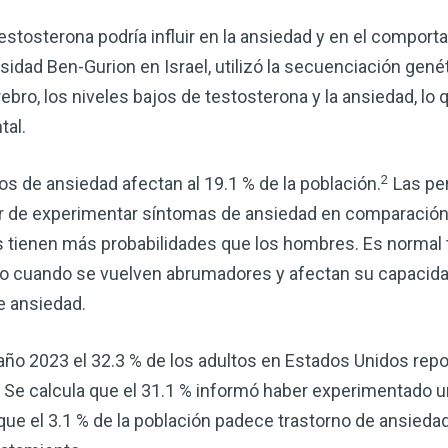
estosterona podría influir en la ansiedad y en el comporta
sidad Ben-Gurion en Israel, utilizó la secuenciación gené
rebro, los niveles bajos de testosterona y la ansiedad, lo
tal.
2
os de ansiedad afectan al 19.1 % de la población.
Las per
r de experimentar síntomas de ansiedad en comparación
 tienen más probabilidades que los hombres. Es normal 
ro cuando se vuelven abrumadores y afectan su capacida
Mejore su salud de for
e ansiedad.
vinagre de sidra de m
mi guía ahora
 año 2023 el 32.3 % de los adultos en Estados Unidos re
El vinagre de sidra de manzana 
 Se calcula que el 31.1 % informó haber experimentado u
remedios más versátiles de la n
e el 3.1 % de la población padece trastorno de ansiedad 
quiera mejorar su digestión, refo