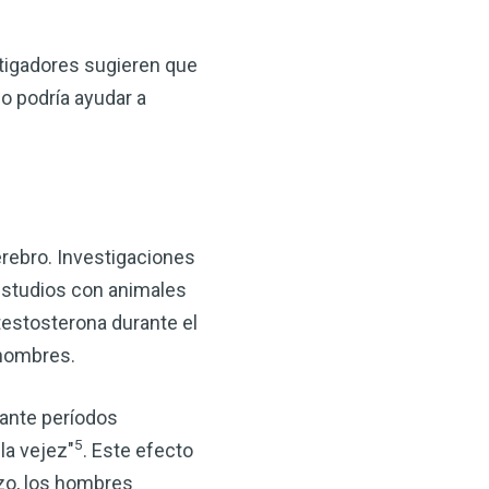
 VSM es un gran
salud.
stigadores sugieren que
ede hacer por su salud!
do podría ayudar a
 AHORA
erebro. Investigaciones
 estudios con animales
testosterona durante el
 hombres.
rante períodos
5
la vejez"
. Este efecto
zo, los hombres