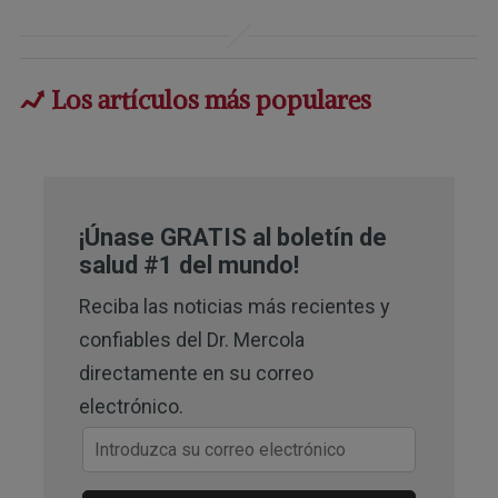
2
Mil Med. 2023 Apr 21:usad086. doi: 
10.1093/milmed/usad086. Online 
Los artículos más populares
ahead of print
3,
4
Arq Neuropsiquiatr. 2022 Jun; 
80(6): 658
¡Únase GRATIS al boletín de
5,
14,
15
Women’s Health September 15, 
salud #1 del mundo!
2023
Reciba las noticias más recientes y
6
Nature November 18, 2004
confiables del Dr. Mercola
directamente en su correo
7,
8,
9
GoRuck October 2021, Why 
electrónico.
Humans Were Born to Ruck
11,
26
Well + Good October 28, 2023