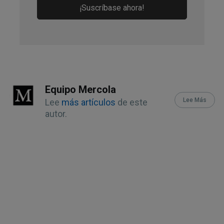
12
¡Suscríbase ahora!
J Strength Cond Res. 2019 
Sep;33(9):2338-2343. doi: 
10.1519/JSC.0000000000003243
13
J Clin Med. 2019 Jan; 8(1): 41
18
GoRuck, What Is Rucking?
Equipo Mercola
Lee Más
Lee
más artículos
de este
19
American Nordic Walking 
autor.
Association, Beginner’s Guide to 
Nordic Pole Walking March 4, 2020
20
Front Physiol. 2021; 12: 726783
21
SciTechDaily July 17, 2022
22
J Funct Morphol Kinesiol. 2019 Jun; 
4(2): 36