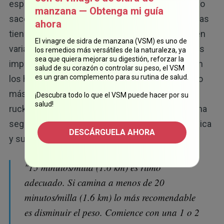
espacios diseñados para llevar placas con peso o
manzana — Obtenga mi guía
sacos de arena en los lugares adecuados. Algunas
ahora
tienen asas o agarraderas para poder cargarlas en
El vinagre de sidra de manzana (VSM) es uno de
17
varias posiciones y realizar otros ejercicios.
Es
los remedios más versátiles de la naturaleza, ya
sea que quiera mejorar su digestión, reforzar la
importante mencionar que, si tiene problemas en
salud de su corazón o controlar su peso, el VSM
es un gran complemento para su rutina de salud.
los hombros, el rucking tal vez no sea el ejercicio
más adecuado para usted. Fuera de eso, hacer
¡Descubra todo lo que el VSM puede hacer por su
salud!
rucking un par de veces a la semana es una forma
segura y económica de mejorar su condición física
DESCÁRGUELA AHORA
18
y su salud. De acuerdo con GoRuck:
"15 minutos/milla (1.6 km) es ritmo
adecuado. Si camina a menos de 20
minutos/milla (1.6 km) lo más recomendable
es disminuir el peso. Comience con una 1 o 2