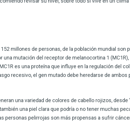
omiendo revisar su nivel, sobre todo si vive en un clima f
 y 152 millones de personas, de la población mundial son pe
or una mutación del receptor de melanocortina 1 (MC1R),
1R es una proteína que influye en la regulación del color 
asgo recesivo, el gen mutado debe heredarse de ambos p
eran una variedad de colores de cabello rojizos, desde 
 también una piel clara que podría o no tener muchas peca
s personas pelirrojas son más propensas a sufrir cáncer 