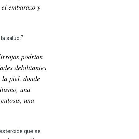
 el embarazo y
7
la salud:
irrojas podrían
ades debilitantes
 la piel, donde
itismo, una
rculosis, una
 esteroide que se