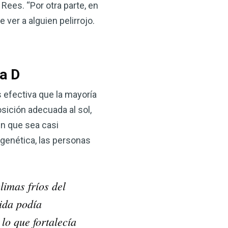
Rees. “Por otra parte, en
 ver a alguien pelirrojo.
a D
 efectiva que la mayoría
sición adecuada al sol,
en que sea casi
 genética, las personas
limas fríos del
lida podía
 lo que fortalecía