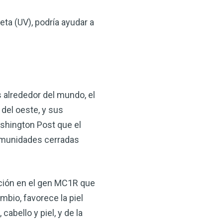
leta (UV), podría ayudar a
 alrededor del mundo, el
del oeste, y sus
×
ashington Post que el
comunidades cerradas
ma natural con el
anzana — Obtenga
ación en el gen MC1R que
(VSM) es uno de los
mbio, favorece la piel
aturaleza, ya sea que
cabello y piel, y de la
rzar la salud de su