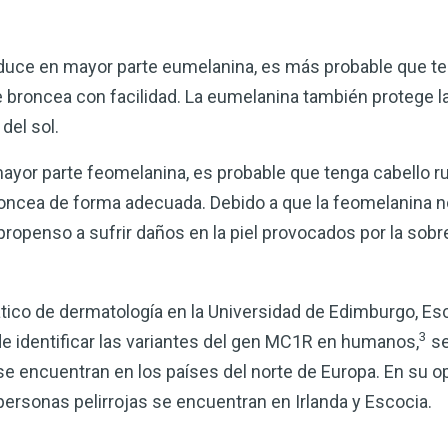
corazón o controlar su peso, el
complemento para su rutina de 
duce en mayor parte eumelanina, es más probable que te
¡Descubra todo lo que el VSM pu
se broncea con facilidad. La eumelanina también protege l
del sol.
DESCÁRGUELA
yor parte feomelanina, es probable que tenga cabello rub
broncea de forma adecuada. Debido a que la feomelanina n
propenso a sufrir daños en la piel provocados por la sobr
tico de dermatología en la Universidad de Edimburgo, Es
3
e identificar las variantes del gen MC1R en humanos,
se
e encuentran en los países del norte de Europa. En su op
rsonas pelirrojas se encuentran en Irlanda y Escocia.