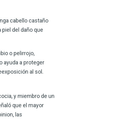
 VSM es un gran
salud.
nga cabello castaño
ede hacer por su salud!
a piel del daño que
 AHORA
io o pelirrojo,
o ayuda a proteger
eexposición al sol.
cocia, y miembro de un
ñaló que el mayor
inion, las