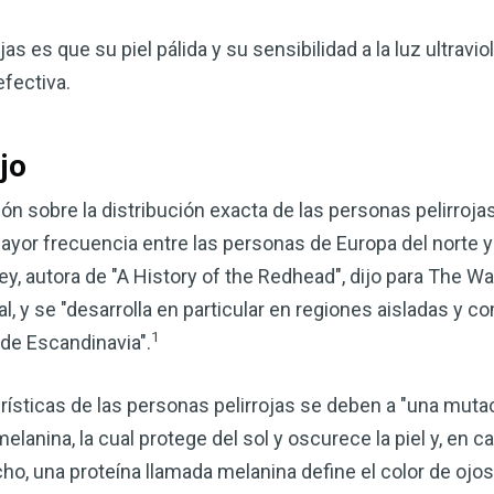
as es que su piel pálida y su sensibilidad a la luz ultravio
fectiva.
jo
 sobre la distribución exacta de las personas pelirrojas
ayor frecuencia entre las personas de Europa del norte y 
y, autora de "A History of the Redhead", dijo para The W
l, y se "desarrolla en particular en regiones aisladas y 
Mejore su salud de for
1
 de Escandinavia".
vinagre de sidra de m
mi guía ahora
rísticas de las personas pelirrojas se deben a "una mut
El vinagre de sidra de manzana 
anina, la cual protege del sol y oscurece la piel y, en ca
remedios más versátiles de la n
cho, una proteína llamada melanina define el color de ojos, 
quiera mejorar su digestión, refo