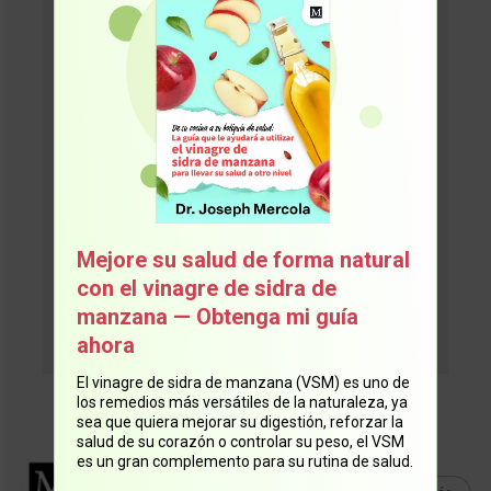
¡Únase GRATIS al boletín de
salud #1 del mundo!
Reciba las noticias más recientes y
confiables del Dr. Mercola
directamente en su correo
electrónico.
Mejore su salud de forma natural
con el vinagre de sidra de
¡Suscríbase ahora!
manzana — Obtenga mi guía
ahora
El vinagre de sidra de manzana (VSM) es uno de
los remedios más versátiles de la naturaleza, ya
sea que quiera mejorar su digestión, reforzar la
salud de su corazón o controlar su peso, el VSM
es un gran complemento para su rutina de salud.
Equipo Mercola