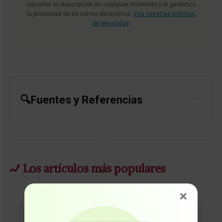
cancelar su suscripción en cualquier momento y le garantizo
la privacidad de su correo electrónico.
Vea nuestras políticas
de privacidad
.
🔍Fuentes y Referencias
Science Alert June 6, 2023
Journal of Toxicology and
Environmental Health May 29, 2023
Los artículos más populares
×