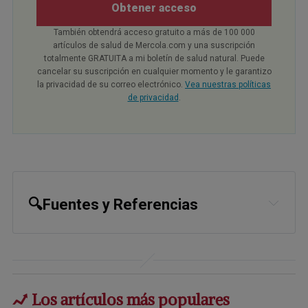
Obtener acceso
También obtendrá acceso gratuito a más de 100 000
artículos de salud de Mercola.com y una suscripción
totalmente GRATUITA a mi boletín de salud natural. Puede
cancelar su suscripción en cualquier momento y le garantizo
la privacidad de su correo electrónico.
Vea nuestras políticas
de privacidad
.
🔍Fuentes y Referencias
1
Amazon “Smoke Gets in Your Eyes:
And Other Lessons from the
Crematory” Caitlin Doughty
Los artículos más populares
2
Amazon “From Here to Eternity: