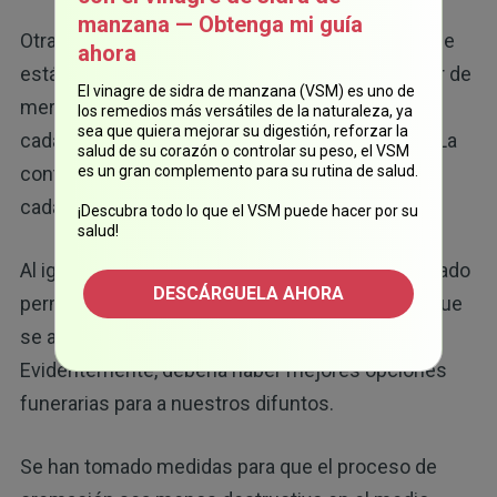
manzana — Obtenga mi guía
Otra preocupación para la salud y el ambiente que
ahora
está relacionada con los crematorios es el vapor de
El vinagre de sidra de manzana (VSM) es uno de
mercurio que podría dispersarse en el aire si el
los remedios más versátiles de la naturaleza, ya
sea que quiera mejorar su digestión, reforzar la
cadáver tiene rellenos dentales de amalgamas. La
salud de su corazón o controlar su peso, el VSM
contaminación química es aún peor en los
es un gran complemento para su rutina de salud.
cadáveres embalsamados con formaldehído.
¡Descubra todo lo que el VSM puede hacer por su
salud!
Al igual que el mercurio, el formaldehído vaporizado
DESCÁRGUELA AHORA
permanece suspendido en la atmósfera hasta que
se adhiere al agua y vuelve a caer sobre la tierra.
Evidentemente, debería haber mejores opciones
funerarias para a nuestros difuntos.
Se han tomado medidas para que el proceso de