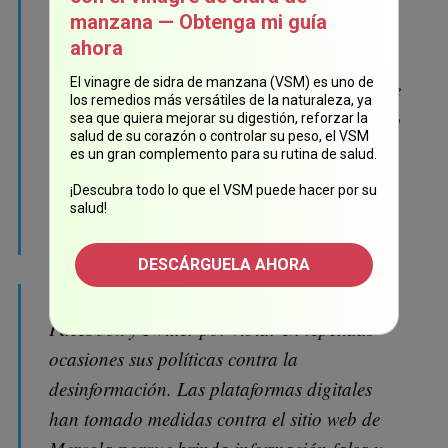
manzana — Obtenga mi guía
COVID-19 y sus vacunas han sido
ahora
desacreditadas por científicos y profesionales
El vinagre de sidra de manzana (VSM) es uno de
médicos. Por ejemplo, Mercola mencionó que
los remedios más versátiles de la naturaleza, ya
el COVID-19 no es grave, que las vacunas no
sea que quiera mejorar su digestión, reforzar la
salud de su corazón o controlar su peso, el VSM
son efectivas y que la hidroxicloroquina es un
es un gran complemento para su rutina de salud.
tratamiento seguro y efectivo contra este
¡Descubra todo lo que el VSM puede hacer por su
virus. Se ha demostrado que todas estas
salud!
declaraciones son falsas.
DESCÁRGUELA AHORA
El sitio web de Mercola fue bloqueado por
Facebook y Twitter por violar en repetidas
ocasiones sus políticas contra la
desinformación. Las plataformas digitales
han tomado medidas contra el sitio web de