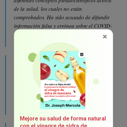
diferentes conceptos pseudocientíficos acerca
de la salud, los cuales no están
comprobados. Ha sido acusado de difundir
información falsa y errónea sobre el COVID-
19 y sus vacunas, y su sitio web fue
×
bloqueado por Facebook y Twitter.
El sitio web de Mercola ofrece diferentes
opciones de productos y servicios de salud,
incluidos suplementos alimenticios,
homeopatía y atención quiropráctica.
También ha criticado de manera pública las
vacunas y afirma que son no seguras ni
eficaces.
Mejore su salud de forma natural
con el vinagre de sidra de
Las declaraciones de Mercola sobre el