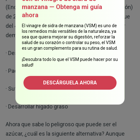
manzana — Obtenga mi guía
(Encuesta nacional de examen de salud y nutrición)
ahora
de 2021 estimó que la obesidad en los adultos fue
del 41.9 % entre 2017 y 2020. Además, consumir
El vinagre de sidra de manzana (VSM) es uno de
los remedios más versátiles de la naturaleza, ya
demasiada azúcar puede aumentar el riesgo de:
sea que quiera mejorar su digestión, reforzar la
salud de su corazón o controlar su peso, el VSM
es un gran complemento para su rutina de salud.
· Desarrollar enfermedades del corazón
¡Descubra todo lo que el VSM puede hacer por su
salud!
· Padecer
diabetes
tipo 2
DESCÁRGUELA AHORA
· Sufrir
depresión
· Desarrollar hígado graso
Ahora que sabe lo peligroso que puede ser el
azúcar, ¿cuál es la siguiente alternativa? Aunque