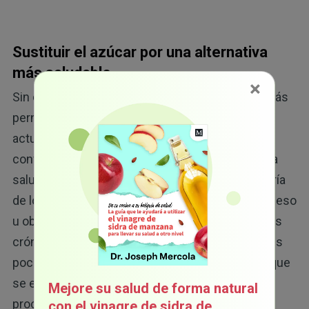
Sustituir el azúcar por una alternativa
más saludable
×
Sin duda, el
azúcar
es uno de los ingredientes más
perniciosos en nuestro suministro de alimentos
actuales. Existen muchas investigaciones que
confirman los efectos negativos del azúcar en la
salud humana. No es sorprendente que la mayoría
de los adultos en Estados Unidos tengan sobrepeso
u obesidad y se les diagnostiquen enfermedades
crónicas, ya que consumen muchos ingredientes
poco saludables, como los aceites de semillas que
se encuentran en la mayoría de los alimentos
Mejore su salud de forma natural
procesados. De hecho, el estudio NHANES
con el vinagre de sidra de