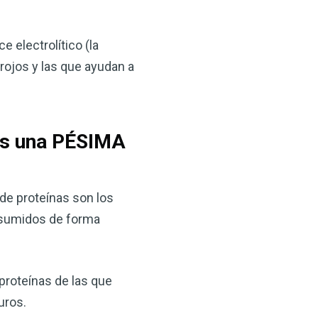
 VSM es un gran
salud.
 electrolítico (la
ede hacer por su salud!
ojos y las que ayudan a
 AHORA
 es una PÉSIMA
 de proteínas son los
nsumidos de forma
proteínas de las que
uros.