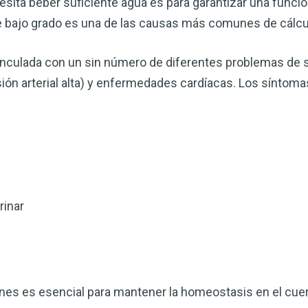
esita beber suficiente agua es para garantizar una funció
de bajo grado es una de las causas más comunes de cálcu
vinculada con un sin número de diferentes problemas de 
ión arterial alta) y enfermedades cardíacas. Los sínto
Mejore su salud de for
rinar
vinagre de sidra de m
mi guía ahora
El vinagre de sidra de manzana 
remedios más versátiles de la n
ones es esencial para mantener la homeostasis en el cue
quiera mejorar su digestión, refo