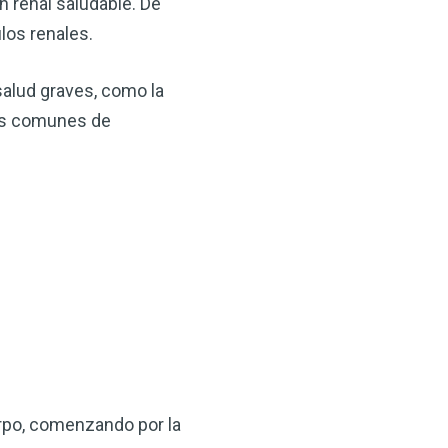
n renal saludable. De
los renales.
salud graves, como la
mas comunes de
×
ma natural con el
anzana — Obtenga
(VSM) es uno de los
aturaleza, ya sea que
rpo, comenzando por la
rzar la salud de su