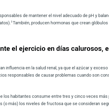
corazón o controlar su peso, el
complemento para su rutina de 
esponsables de mantener el nivel adecuado de pH y balance
¡Descubra todo lo que el VSM pu
1
atos).
También, producen hormonas que crean glóbulos r
DESCÁRGUELA
te el ejercicio en días calurosos,
n influencia en la salud renal, ya que el azúcar y exceso
icios responsables de causar problemas cuando son co
de los habitantes consume entre tres y cinco veces más 
es (o más) los niveles de fructosa que se consideran seg