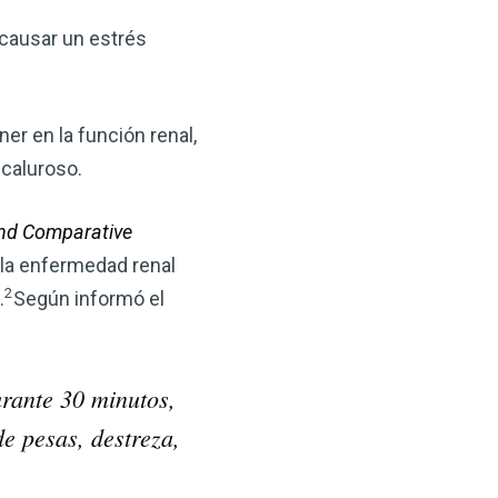
 causar un estrés
er en la función renal,
 caluroso.
and Comparative
 la enfermedad renal
2
.
Según informó el
rante 30 minutos,
de pesas, destreza,