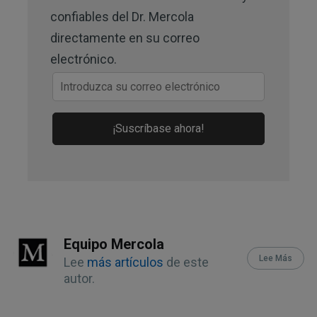
The BMJ, 2019;367: l5515
confiables del Dr. Mercola
directamente en su correo
MedicalXpress, October 2, 2019
electrónico.
Centers for Disease Control and
Prevention
¡Suscríbase ahora!
The BMJ, 2019;367: l5515 Abstract
Annals of Internal Medicine 2006 Dec
19;145(12):880
Annals of Gastroenterology,
2015;28(1):94
Equipo Mercola
Lee Más
Lee
más artículos
de este
World of Gastroenterology,
autor.
2010;16(4):425 Introduction