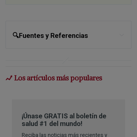
🔍Fuentes y Referencias
American Cancer Society, Cancer
Facts And Figures 2019
American Cancer Society, What Is
Los artículos más populares
Colorectal Cancer
American Cancer Society, Key
Statistics For Colorectal Cancer
¡Únase GRATIS al boletín de
Colorectal Cancer Alliance, Determine
salud #1 del mundo!
Your Risk and Practice Prevention
Reciba las noticias más recientes y