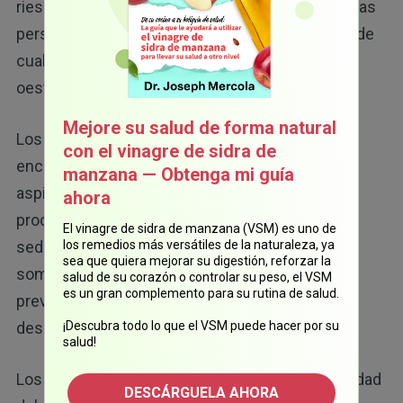
riesgo de complicaciones varió según el área, y las
personas en el noreste informaron un aumento de
cualquier complicación del 12 %, pero en las del
oeste esto aumentó al 60%.
Mejore su salud de forma natural
Los investigadores que realizaron un estudio
con el vinagre de sidra de
encontraron un mayor riesgo de neumonía por
manzana — Obtenga mi guía
aspiración. Otro buscó determinar si el
ahora
procedimiento podría completarse con éxito sin
El vinagre de sidra de manzana (VSM) es uno de
sedación. Los pacientes tuvieron la opción de
los remedios más versátiles de la naturaleza, ya
sea que quiera mejorar su digestión, reforzar la
someterse a una colonoscopia sin medicación
salud de su corazón o controlar su peso, el VSM
es un gran complemento para su rutina de salud.
previa y luego se evaluaron de dos a cinco días
después del procedimiento.
¡Descubra todo lo que el VSM puede hacer por su
salud!
Los investigadores preguntaron sobre la intensidad
DESCÁRGUELA AHORA