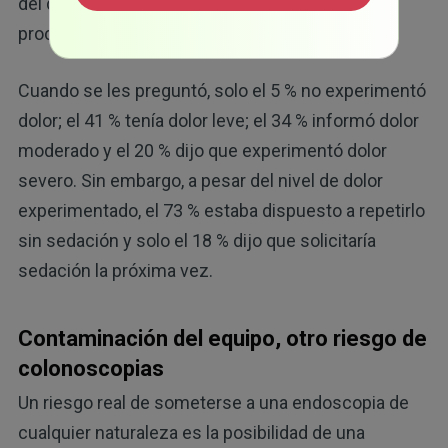
del dolor y la disposición a considerar el
procedimiento nuevamente sin sedación.
Cuando se les preguntó, solo el 5 % no experimentó
dolor; el 41 % tenía dolor leve; el 34 % informó dolor
moderado y el 20 % dijo que experimentó dolor
severo. Sin embargo, a pesar del nivel de dolor
experimentado, el 73 % estaba dispuesto a repetirlo
sin sedación y solo el 18 % dijo que solicitaría
sedación la próxima vez.
Contaminación del equipo, otro riesgo de
colonoscopias
Un riesgo real de someterse a una endoscopia de
cualquier naturaleza es la posibilidad de una