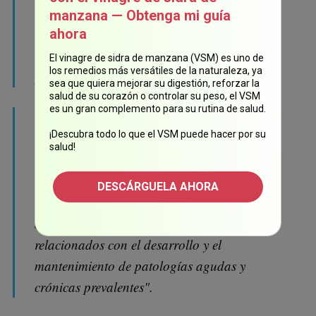
hiperactivación del sistema renina-
manzana — Obtenga mi guía
angiotensina-aldosterona (RAAS, por sus
ahora
siglas en inglés), la deficiencia de vitamina D
El vinagre de sidra de manzana (VSM) es uno de
los remedios más versátiles de la naturaleza, ya
y la reducción de la síntesis de melatonina.
sea que quiera mejorar su digestión, reforzar la
salud de su corazón o controlar su peso, el VSM
es un gran complemento para su rutina de salud.
En este sentido, la evidencia experimental y
¡Descubra todo lo que el VSM puede hacer por su
clínica indica que la inflamación y el estrés
salud!
oxidativo son consistentes con los bajos
niveles de melatonina y vitamina D, tal como
DESCÁRGUELA AHORA
sucede con la disfunción mitocondrial;
asimismo, representan factores de riesgo
relacionados con el desarrollo y el
mantenimiento de patologías agudas y
crónicas prevalentes".