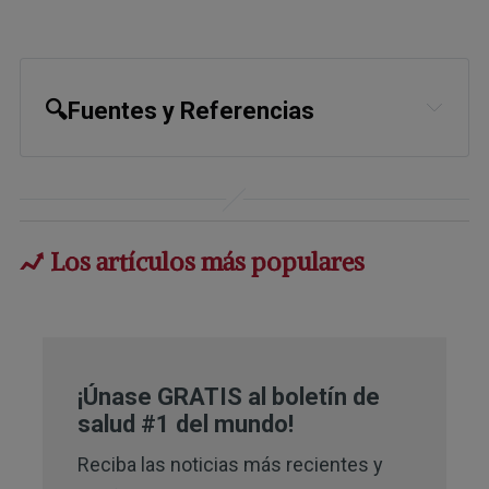
🔍Fuentes y Referencias
1
Sleep Foundation, Melatonin and
Sleep
2
Pharmacological Research April
Los artículos más populares
2012; 65(4): 437-444
3
Journal of Pineal Research
December 17, 2002; 34(1)
¡Únase GRATIS al boletín de
4
International Journal of Molecular
salud #1 del mundo!
Sciences, 2013 Jan 24;14(2):2410-30
Reciba las noticias más recientes y
5
Current Neuropharmacology, 2017